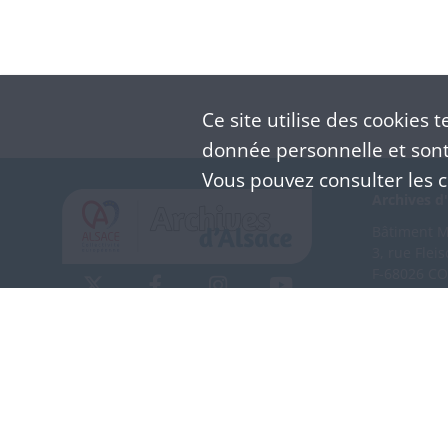
Ce site utilise des
cookies
te
donnée personnelle et sont 
Vous pouvez consulter les co
Archives d'
Bâtiment M 
3, rue Flei
F-68026 C
(+33) 3 
Nous co
Mentions légales
Politique de confidentialité
CGU