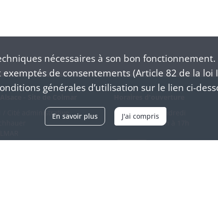
chniques nécessaires à son bon fonctionnement. 
exemptés de consentements (Article 82 de la loi I
nditions générales d’utilisation sur le lien ci-dess
Alsace - Site de Colmar
Horaires d'ouverture
/ Cité administrative
Du mardi au vendredi
En savoir plus
J'ai compris
schhauer
en continu de 9h à 17h
OLMAR
89 21 97 00
Venir
ntacter
Accessibilité
Crédits