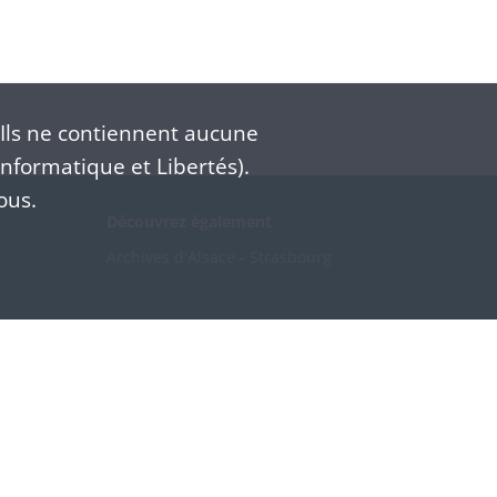
Ils ne contiennent aucune
nformatique et Libertés).
ous.
Découvrez également
Archives d'Alsace - Strasbourg