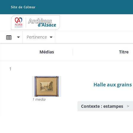
Archives Alsace - Colmar
Affichage
Pertinence
Médias
Titre
Résultat n°
1
Halle aux grains
1 media
Contexte : estampes