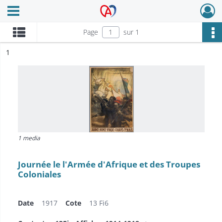
Ouvrir le menu déroulant
Archives Alsace - Colmar
Page
sur 1
ésultat n°
1
1 media
Journée le l'Armée d'Afrique et des Troupes
Coloniales
Date
1917
Cote
13 Fi6