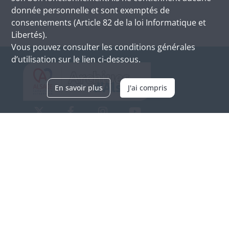
donnée personnelle et sont exemptés de
consentements (Article 82 de la loi Informatique et
Libertés).
Vous pouvez consulter les conditions générales
d’utilisation sur le lien ci-dessous.
En savoir plus
J'ai compris
Archives d'Alsace - Site de Colmar
Bâtiment M / Cité administrative
3, rue Fleischhauer
F-68026 COLMAR
(+33) 3 89 21 97 00
Nous contacter