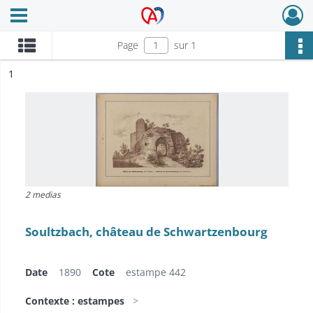
Ouvrir le menu déroulant
Archives Alsace - Colmar
Page
sur 1
ésultat n°
1
2 medias
Soultzbach, château de Schwartzenbourg
Date
1890
Cote
estampe 442
Contexte : estampes