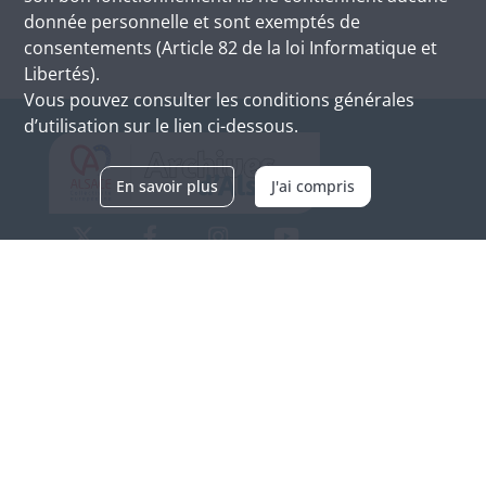
donnée personnelle et sont exemptés de
consentements (Article 82 de la loi Informatique et
Libertés).
Vous pouvez consulter les conditions générales
d’utilisation sur le lien ci-dessous.
En savoir plus
J'ai compris
Archives d'Alsace - Site de Colmar
Bâtiment M / Cité administrative
3, rue Fleischhauer
F-68026 COLMAR
(+33) 3 89 21 97 00
Nous contacter