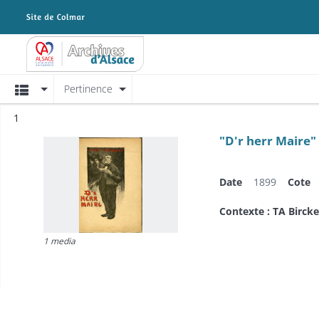
Archives Alsace - Colmar
Affichage
Pertinence
Résultat n°
1
"D'r herr Maire"
Date
1899
Cote
Contexte : TA Bircke
1 media