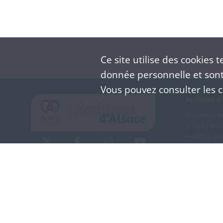
Ce site utilise des
cookies
te
donnée personnelle et sont 
Vous pouvez consulter les co
Archives d'
Bâtiment M 
3, rue Flei
F-68026 C
(+33) 3 
Nous co
Mentions légales
Politique de confidentialité
CGU