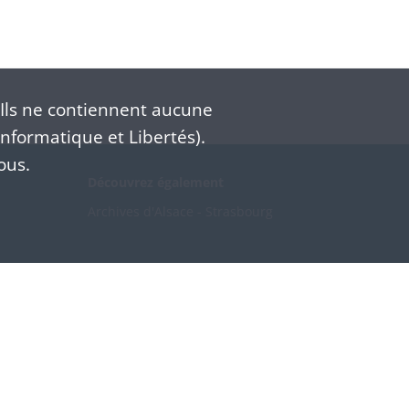
Ils ne contiennent aucune
nformatique et Libertés).
ous.
Découvrez également
Archives d'Alsace - Strasbourg