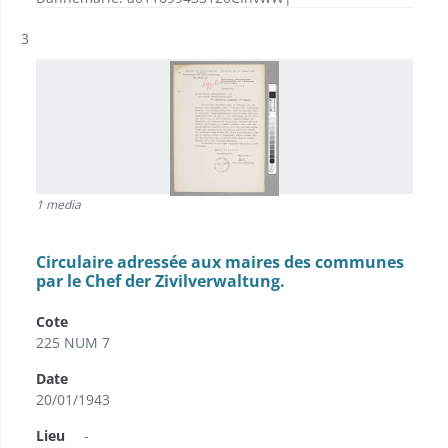
Résultat n°
3
1 media
Circulaire adressée aux maires des communes
par le Chef der Zivilverwaltung.
Cote
225 NUM 7
Date
20/01/1943
Lieu
-