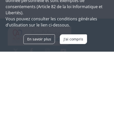
donnée personnelle et sont exemptés de
consentements (Article 82 de la loi Informatique et
Libertés).
Vous pouvez consulter les conditions générales
d’utilisation sur le lien ci-dessous.
En savoir plus
J'ai compris
Archives d'Alsace - Site de Colmar
Bâtiment M / Cité administrative
3, rue Fleischhauer
F-68026 COLMAR
(+33) 3 89 21 97 00
Nous contacter