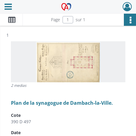
Ouvrir le menu déroulant
Archives Alsace - Colmar
Page
sur 1
Résultat n°
1
2 medias
Plan de la synagogue de Dambach-la-Ville.
Cote
390 D 497
Date