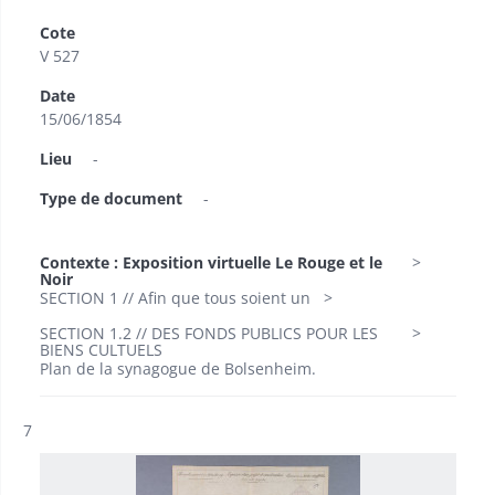
Cote
V 527
Date
15/06/1854
Lieu
-
Type de document
-
Contexte : Exposition virtuelle Le Rouge et le
Noir
SECTION 1 // Afin que tous soient un
SECTION 1.2 // DES FONDS PUBLICS POUR LES
BIENS CULTUELS
Plan de la synagogue de Bolsenheim.
Résultat n°
7