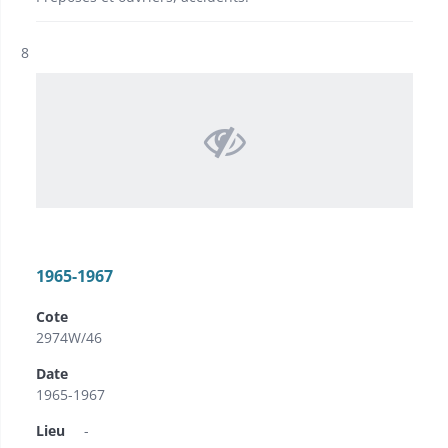
Résultat n°
8
1965-1967
Cote
2974W/46
Date
1965-1967
Lieu
-