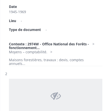
Date
1945-1969
Lieu
-
Type de document
-
Contexte : 2974W - Office National des Forêts -
fonctionnement...
Moyens – comptabilité.
Maisons forestières, travaux : devis, comptes
annuels...
Résultat n°
2