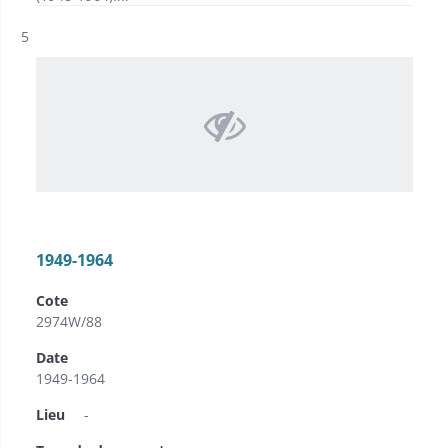
Résultat n°
5
1949-1964
Cote
2974W/88
Date
1949-1964
Lieu
-