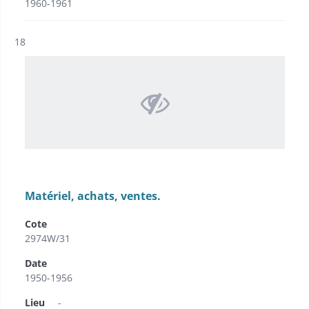
1960-1961
Résultat n°
18
Matériel, achats, ventes.
Cote
2974W/31
Date
1950-1956
Lieu
-