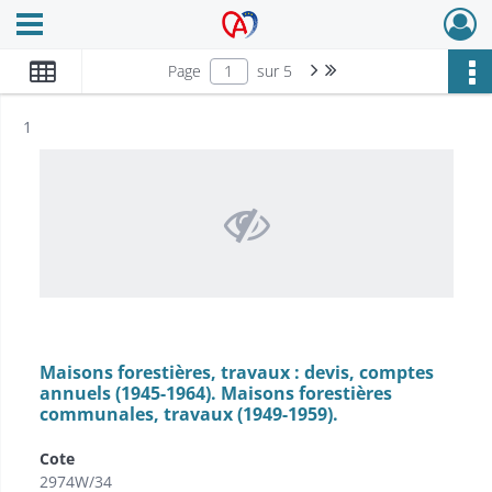
Ouvrir le menu déroulant
Archives Alsace - Colmar
Page suivante : 1/5
Dernière page
Page
sur 5
Résultat n°
1
Maisons forestières, travaux : devis, comptes
annuels (1945-1964). Maisons forestières
communales, travaux (1949-1959).
Cote
2974W/34