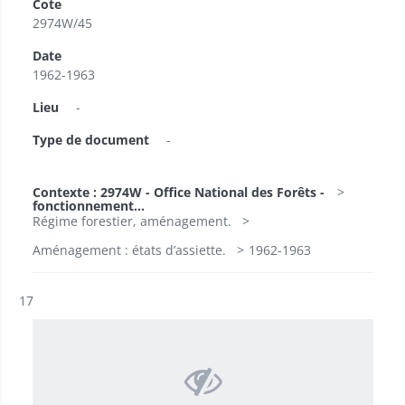
Cote
2974W/45
Date
1962-1963
Lieu
-
Type de document
-
Contexte : 2974W - Office National des Forêts -
fonctionnement...
Régime forestier, aménagement.
Aménagement : états d’assiette.
1962-1963
Résultat n°
17