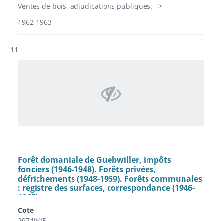
Ventes de bois, adjudications publiques.
1962-1963
Résultat n°
11
Forêt domaniale de Guebwiller, impôts
fonciers (1946-1948). Forêts privées,
défrichements (1948-1959). Forêts communales
: registre des surfaces, correspondance (1946-
1965).
Cote
2974W/5