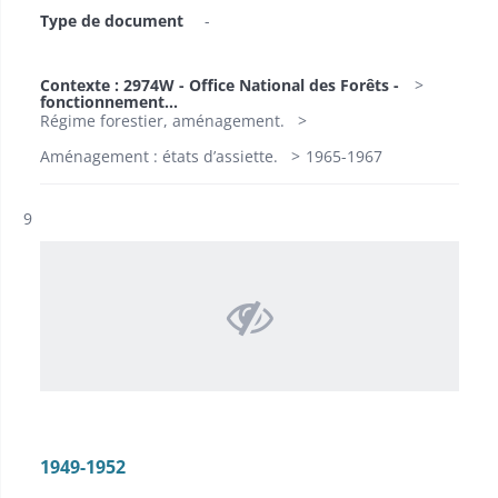
Type de document
-
Contexte : 2974W - Office National des Forêts -
fonctionnement...
Régime forestier, aménagement.
Aménagement : états d’assiette.
1965-1967
Résultat n°
9
1949-1952