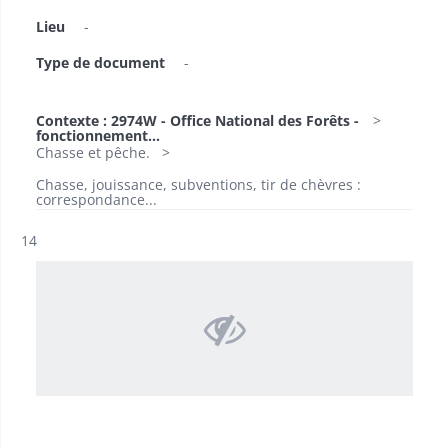
Lieu
-
Type de document
-
Contexte : 2974W - Office National des Forêts -
fonctionnement...
Chasse et pêche.
Chasse, jouissance, subventions, tir de chèvres :
correspondance...
Résultat n°
14