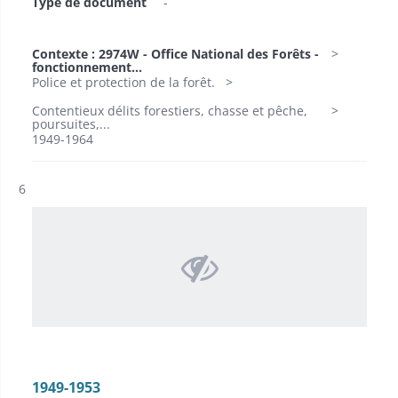
Type de document
-
Contexte : 2974W - Office National des Forêts -
fonctionnement...
Police et protection de la forêt.
Contentieux délits forestiers, chasse et pêche,
poursuites,...
1949-1964
Résultat n°
6
1949-1953