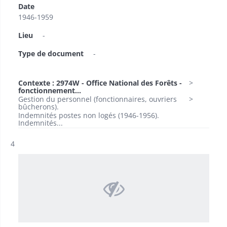
Date
1946-1959
Lieu
-
Type de document
-
Contexte : 2974W - Office National des Forêts -
fonctionnement...
Gestion du personnel (fonctionnaires, ouvriers
bûcherons).
Indemnités postes non logés (1946-1956).
Indemnités...
Résultat n°
4