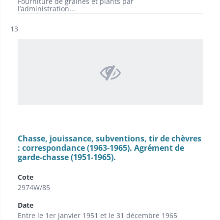
Fourniture de graines et plants par
l’administration...
Résultat n°
13
Chasse, jouissance, subventions, tir de chèvres
: correspondance (1963-1965). Agrément de
garde-chasse (1951-1965).
Cote
2974W/85
Date
Entre le 1er janvier 1951 et le 31 décembre 1965