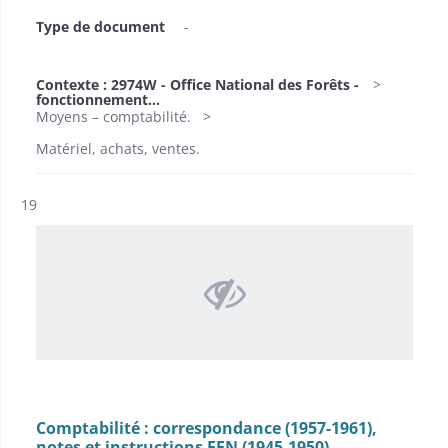
Type de document
-
Contexte : 2974W - Office National des Forêts -
fonctionnement...
Moyens – comptabilité.
Matériel, achats, ventes.
Résultat n°
19
Comptabilité : correspondance (1957-1961),
notes et instructions FFN (1945-1950),