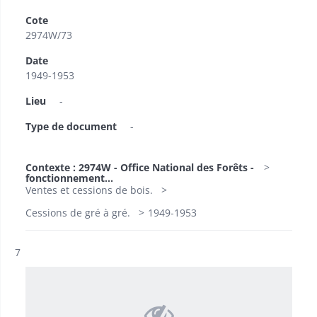
Cote
2974W/73
Date
1949-1953
Lieu
-
Type de document
-
Contexte : 2974W - Office National des Forêts -
fonctionnement...
Ventes et cessions de bois.
Cessions de gré à gré.
1949-1953
Résultat n°
7