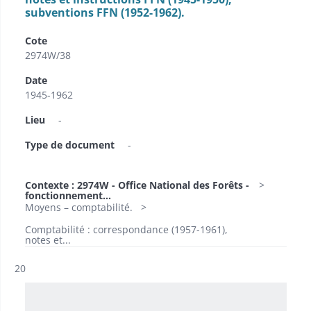
subventions FFN (1952-1962).
Cote
2974W/38
Date
1945-1962
Lieu
-
Type de document
-
Contexte : 2974W - Office National des Forêts -
fonctionnement...
Moyens – comptabilité.
Comptabilité : correspondance (1957-1961),
notes et...
Résultat n°
20