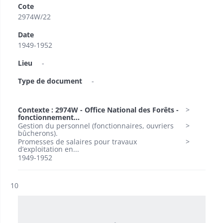
Cote
2974W/22
Date
1949-1952
Lieu
-
Type de document
-
Contexte : 2974W - Office National des Forêts -
fonctionnement...
Gestion du personnel (fonctionnaires, ouvriers
bûcherons).
Promesses de salaires pour travaux
d’exploitation en...
1949-1952
Résultat n°
10