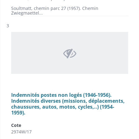
Soultmatt, chemin parc 27 (1957). Chemin
Zwiegmaettel...
Résultat n°
3
Indemnités postes non logés (1946-1956).
Indemnités diverses (missions, déplacements,
chaussures, autos, motos, cycles,..) (1954-
1959).
Cote
2974W/17