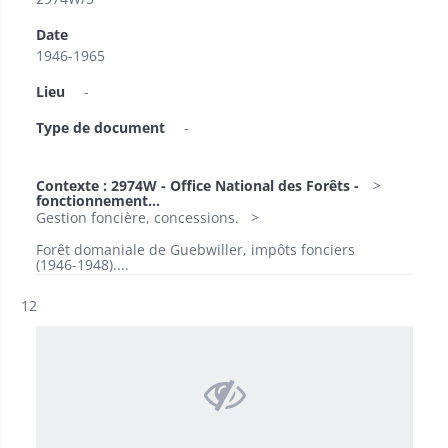
Date
1946-1965
Lieu
-
Type de document
-
Contexte : 2974W - Office National des Forêts -
fonctionnement...
Gestion foncière, concessions.
Forêt domaniale de Guebwiller, impôts fonciers
(1946-1948)....
Résultat n°
12