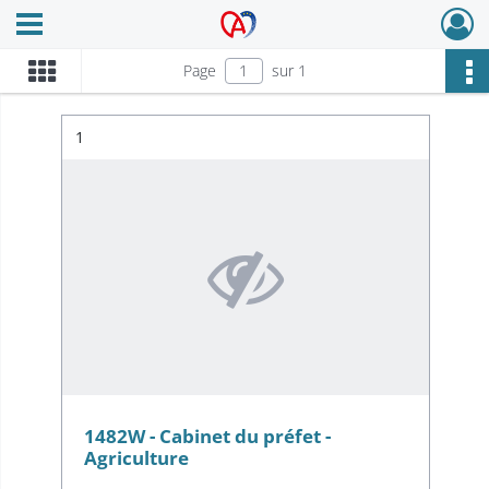
Ouvrir le menu déroulant
Archives Alsace - Colmar
Page
sur 1
Résultat n°
1
1482W - Cabinet du préfet -
Agriculture