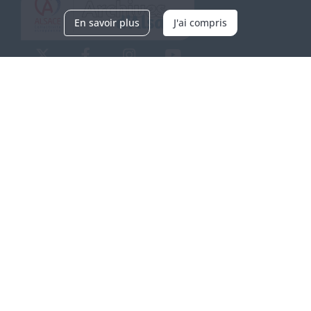
En savoir plus
J'ai compris
Archives d'Alsace - Site de Colmar
Bâtiment M / Cité administrative
3, rue Fleischhauer
F-68026 COLMAR
(+33) 3 89 21 97 00
Nous contacter
Horaires d'ouverture
Du mardi au vendredi
en continu de 9h à 17h