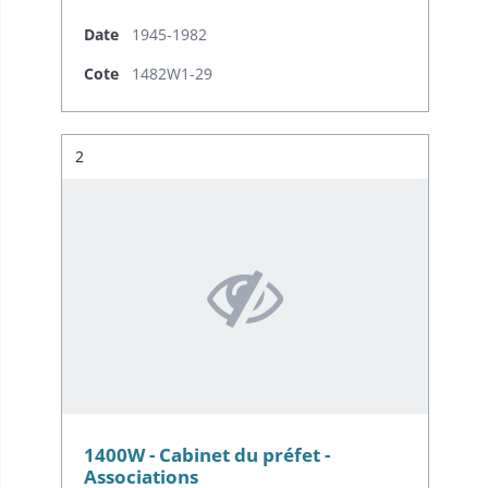
Date
1945-1982
Cote
1482W1-29
Résultat n°
2
1400W - Cabinet du préfet -
Associations