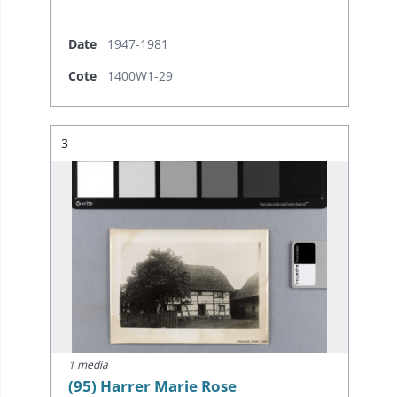
Date
1947-1981
Cote
1400W1-29
Résultat n°
3
1 media
(95) Harrer Marie Rose