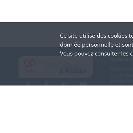
Ce site utilise des
cookies
te
donnée personnelle et sont 
Vous pouvez consulter les co
Archives d'
Bâtiment M 
3, rue Flei
F-68026 C
(+33) 3 
Nous co
Mentions légales
Politique de confidentialité
CGU