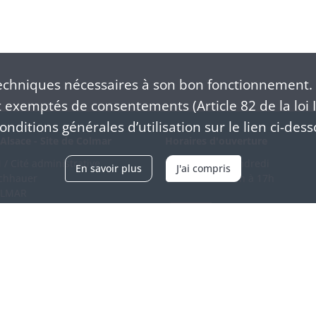
chniques nécessaires à son bon fonctionnement. 
exemptés de consentements (Article 82 de la loi I
nditions générales d’utilisation sur le lien ci-dess
Alsace - Site de Colmar
Horaires d'ouverture
/ Cité administrative
Du mardi au vendredi
En savoir plus
J'ai compris
schhauer
en continu de 9h à 17h
OLMAR
89 21 97 00
Venir
ntacter
Accessibilité
Crédits