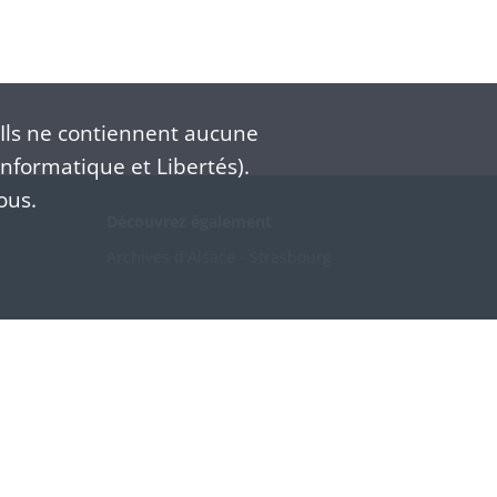
Ils ne contiennent aucune
nformatique et Libertés).
ous.
Découvrez également
Archives d'Alsace - Strasbourg