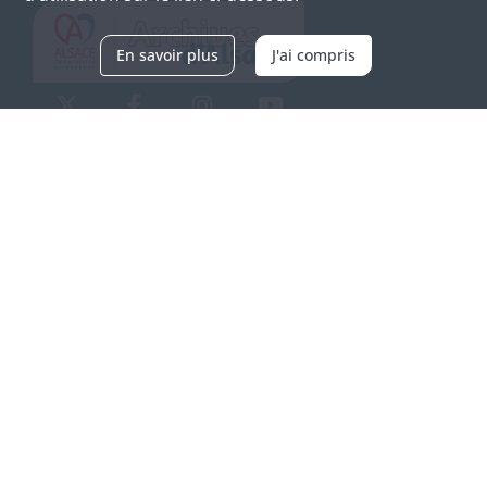
En savoir plus
J'ai compris
Archives d'Alsace - Site de Colmar
Bâtiment M / Cité administrative
3, rue Fleischhauer
F-68026 COLMAR
(+33) 3 89 21 97 00
Nous contacter
Horaires d'ouverture
Du mardi au vendredi
en continu de 9h à 17h