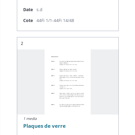
Date
s.d
Cote
44Fi 1/1-44Fi 14/48
Résultat n°
2
1 media
Plaques de verre