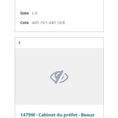
Date
s.d
Cote
44Fi 15/1-44Fi 16/8
Résultat n°
3
1479W - Cabinet du préfet - Beaux