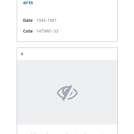
arts
Date
1945-1981
Cote
1479W1-33
Résultat n°
4