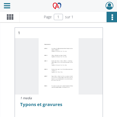
Ouvrir le menu déroulant
Archives Alsace - Colmar
Page
sur 1
Résultat n°
1
1 media
Typons et gravures