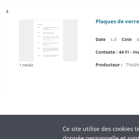
Résultat n°
4
Plaques de verr
Date
s.d
Cote
4
Contexte : 44 Fi - In
Producteur :
Théâtr
1 media
Ce site utilise des
cookies
te
donnée personnelle et sont 