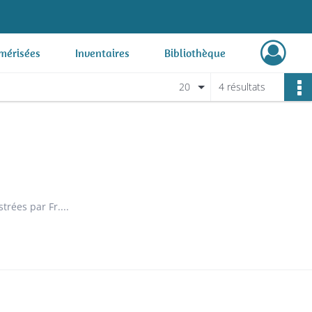
mérisées
Inventaires
Bibliothèque
20
4 résultats
trées par Fr....