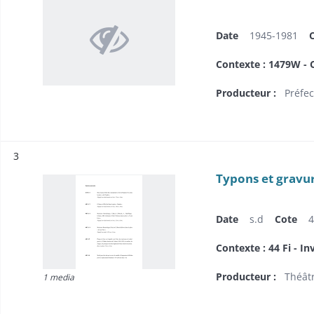
Date
1945-1981
Contexte : 1479W - C
Producteur :
Préfec
Résultat n°
3
Typons et gravu
Date
s.d
Cote
4
Contexte : 44 Fi - In
Producteur :
Théâtr
1 media