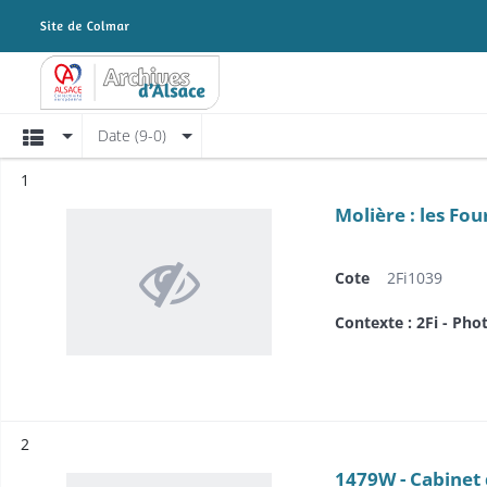
Archives Alsace - Colmar
Affichage
Date (9-0)
Résultat n°
1
Molière : les Fou
Cote
2Fi1039
Contexte : 2Fi - Pho
Résultat n°
2
1479W - Cabinet 