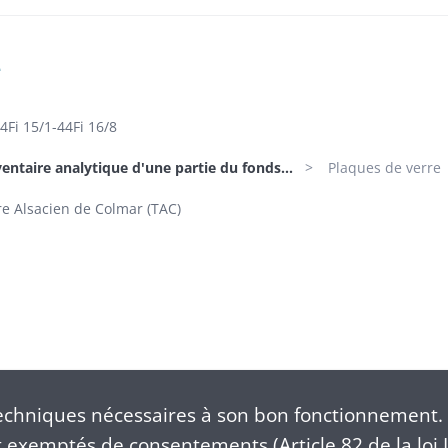
e
4Fi 15/1-44Fi 16/8
ventaire analytique d'une partie du fonds...
Plaques de verre
e Alsacien de Colmar (TAC)
chniques nécessaires à son bon fonctionnement. 
exemptés de consentements (Article 82 de la loi I