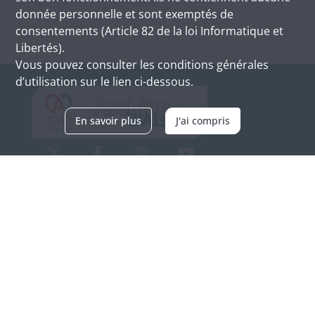
donnée personnelle et sont exemptés de
consentements (Article 82 de la loi Informatique et
Libertés).
Vous pouvez consulter les conditions générales
d’utilisation sur le lien ci-dessous.
En savoir plus
J'ai compris
Archives d'Alsace - Site de Colmar
Bâtiment M / Cité administrative
3, rue Fleischhauer
F-68026 COLMAR
(+33) 3 89 21 97 00
Nous contacter