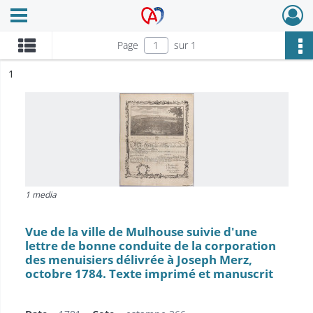
Ouvrir le menu déroulant
Archives Alsace - Colmar
Page
sur 1
ésultat n°
1
1 media
Vue de la ville de Mulhouse suivie d'une
lettre de bonne conduite de la corporation
des menuisiers délivrée à Joseph Merz,
octobre 1784. Texte imprimé et manuscrit