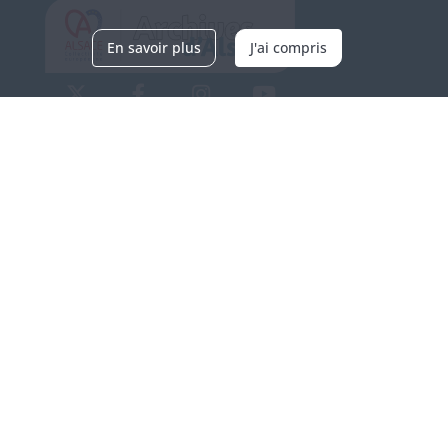
En savoir plus
J'ai compris
Archives d'Alsace - Site de Colmar
Bâtiment M / Cité administrative
3, rue Fleischhauer
F-68026 COLMAR
(+33) 3 89 21 97 00
Nous contacter
Horaires d'ouverture
Du mardi au vendredi
en continu de 9h à 17h