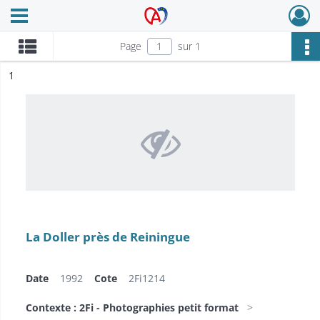
Ouvrir le menu déroulant
Archives Alsace - Colmar
Page
sur 1
ésultat n°
1
La Doller près de Reiningue
Date
1992
Cote
2Fi1214
Contexte : 2Fi - Photographies petit format