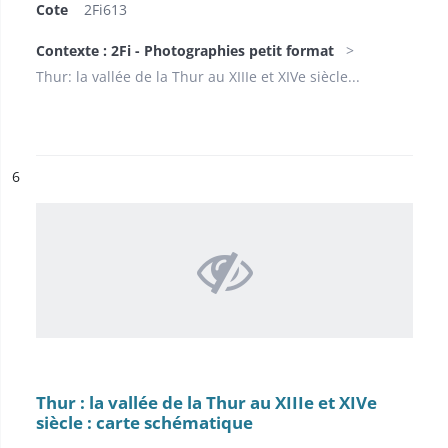
Cote
2Fi613
Contexte : 2Fi - Photographies petit format
Thur: la vallée de la Thur au XIIIe et XIVe siècle...
ésultat n°
6
Thur : la vallée de la Thur au XIIIe et XIVe
siècle : carte schématique