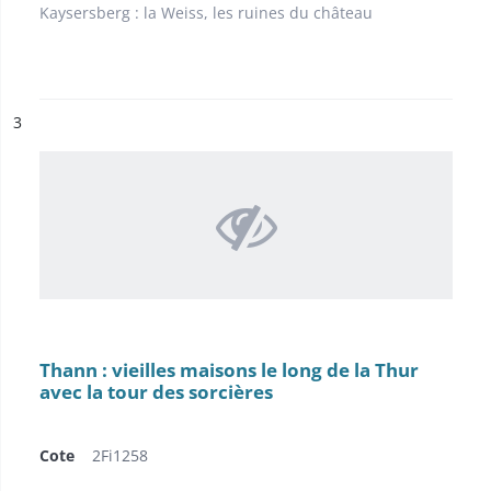
Kaysersberg : la Weiss, les ruines du château
ésultat n°
3
Thann : vieilles maisons le long de la Thur
avec la tour des sorcières
Cote
2Fi1258