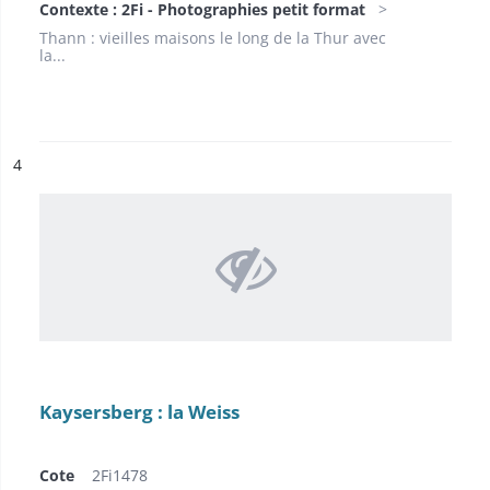
Contexte : 2Fi - Photographies petit format
Thann : vieilles maisons le long de la Thur avec
la...
ésultat n°
4
Kaysersberg : la Weiss
Cote
2Fi1478