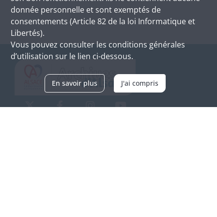
donnée personnelle et sont exemptés de
consentements (Article 82 de la loi Informatique et
Libertés).
Vous pouvez consulter les conditions générales
d’utilisation sur le lien ci-dessous.
En savoir plus
J'ai compris
Archives d'Alsace - Site de Colmar
Bâtiment M / Cité administrative
3, rue Fleischhauer
F-68026 COLMAR
(+33) 3 89 21 97 00
Nous contacter