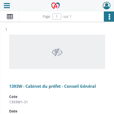
Ouvrir le menu déroulant
Archives Alsace - Colmar
Page
sur 1
Résultat n°
1
1393W - Cabinet du préfet - Conseil Général
Cote
1393W1-31
Date