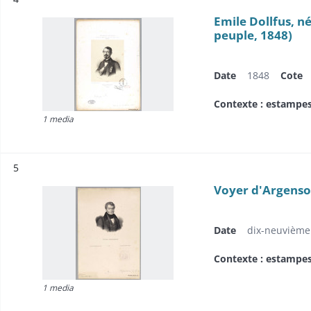
Emile Dollfus, n
peuple, 1848)
Date
1848
Cote
Contexte : estampe
1 media
Résultat n°
5
Voyer d'Argenson
Date
dix-neuvième 
Contexte : estampe
1 media