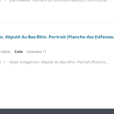
s
Jean Rewbel, membre du Directoire exécutif, né à Colmar...
, député du Bas-Rhin. Portrait (Planche des Défenseu
siècle
Cote
estampe 11
s
Voyer d'Argenson, député du Bas-Rhin. Portrait (Planche...