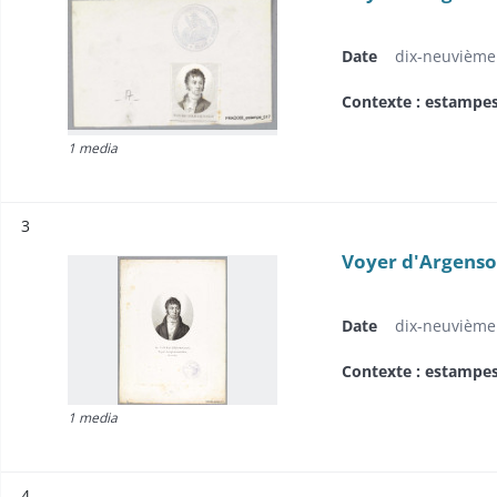
Date
dix-neuvième 
Contexte : estampe
1 media
Résultat n°
3
Voyer d'Argenson
Date
dix-neuvième 
Contexte : estampe
1 media
Résultat n°
4