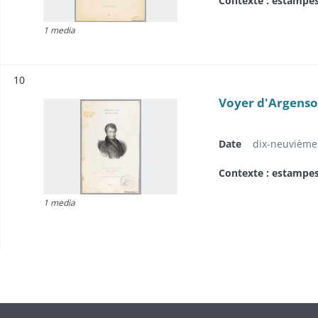
Contexte : estampe
1 media
Résultat n°
10
Voyer d'Argenson
Date
dix-neuvième 
Contexte : estampe
1 media