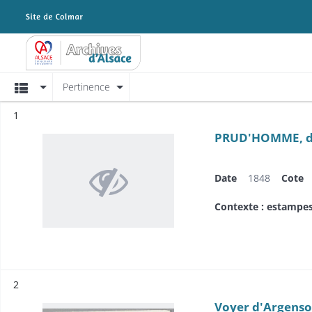
Archives Alsace - Colmar
Affichage
Pertinence
Résultat n°
1
PRUD'HOMME, dép
Date
1848
Cote
Contexte : estampe
Résultat n°
2
Voyer d'Argenson