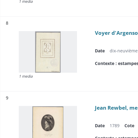
1 media
Résultat n°
8
Voyer d'Argenson
Date
dix-neuvième 
Contexte : estampe
1 media
Résultat n°
9
Jean Rewbel, mem
Date
1789
Cote