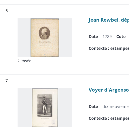
Résultat n°
6
Jean Rewbel, dép
Date
1789
Cote
Contexte : estampe
1 media
Résultat n°
7
Voyer d'Argenson
Date
dix-neuvième 
Contexte : estampe