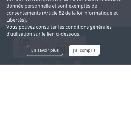
donnée personnelle et sont exemptés de
consentements (Article 82 de la loi Informatique et
Libertés).
Vous pouvez consulter les conditions générales
d’utilisation sur le lien ci-dessous.
En savoir plus
J'ai compris
Archives d'Alsace - Site de Colmar
Bâtiment M / Cité administrative
3, rue Fleischhauer
F-68026 COLMAR
(+33) 3 89 21 97 00
Nous contacter