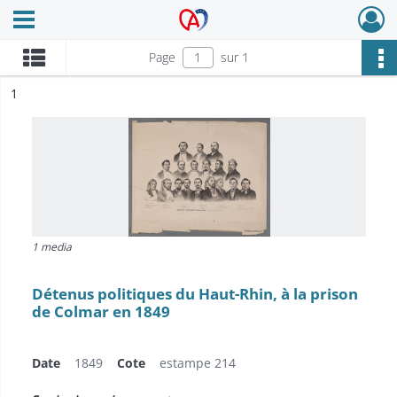
Ouvrir le menu déroulant
Archives Alsace - Colmar
Page
sur 1
ésultat n°
1
1 media
Détenus politiques du Haut-Rhin, à la prison
de Colmar en 1849
Date
1849
Cote
estampe 214