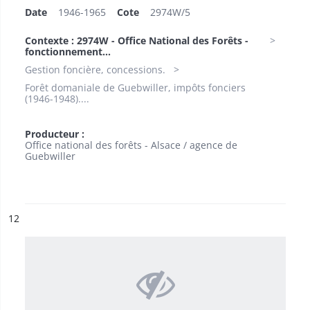
Date
1946-1965
Cote
2974W/5
Contexte : 2974W - Office National des Forêts -
fonctionnement...
Gestion foncière, concessions.
Forêt domaniale de Guebwiller, impôts fonciers
(1946-1948)....
Producteur :
Office national des forêts - Alsace / agence de
Guebwiller
ésultat n°
12