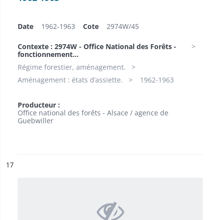
Date
1962-1963
Cote
2974W/45
Contexte : 2974W - Office National des Forêts -
fonctionnement...
Régime forestier, aménagement.
Aménagement : états d’assiette.
1962-1963
Producteur :
Office national des forêts - Alsace / agence de
Guebwiller
ésultat n°
17