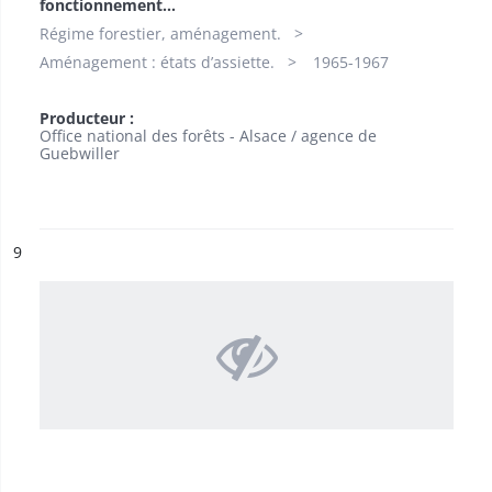
fonctionnement...
Régime forestier, aménagement.
Aménagement : états d’assiette.
1965-1967
Producteur :
Office national des forêts - Alsace / agence de
Guebwiller
ésultat n°
9