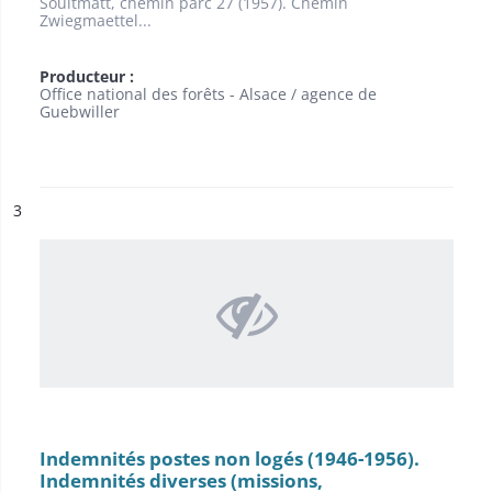
Soultmatt, chemin parc 27 (1957). Chemin
Zwiegmaettel...
Producteur :
Office national des forêts - Alsace / agence de
Guebwiller
ésultat n°
3
Indemnités postes non logés (1946-1956).
Indemnités diverses (missions,