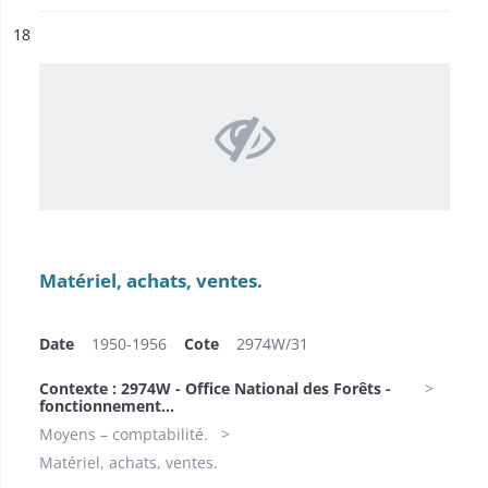
ésultat n°
18
Matériel, achats, ventes.
Date
1950-1956
Cote
2974W/31
Contexte : 2974W - Office National des Forêts -
fonctionnement...
Moyens – comptabilité.
Matériel, achats, ventes.