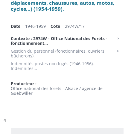
déplacements, chaussures, autos, motos,
cycles,..) (1954-1959).
Date
1946-1959
Cote
2974W/17
Contexte : 2974W - Office National des Forêts -
fonctionnement...
Gestion du personnel (fonctionnaires, ouvriers
bûcherons).
Indemnités postes non logés (1946-1956).
Indemnités...
Producteur :
Office national des forêts - Alsace / agence de
Guebwiller
ésultat n°
4