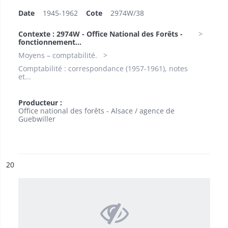
Date
1945-1962
Cote
2974W/38
Contexte : 2974W - Office National des Forêts -
fonctionnement...
Moyens – comptabilité.
Comptabilité : correspondance (1957-1961), notes
et...
Producteur :
Office national des forêts - Alsace / agence de
Guebwiller
ésultat n°
20