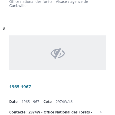
Office national des forêts - Alsace / agence de
Guebwiller
ésultat n°
8
1965-1967
Date
1965-1967
Cote
2974W/46
Contexte : 2974W - Office National des Forêts -