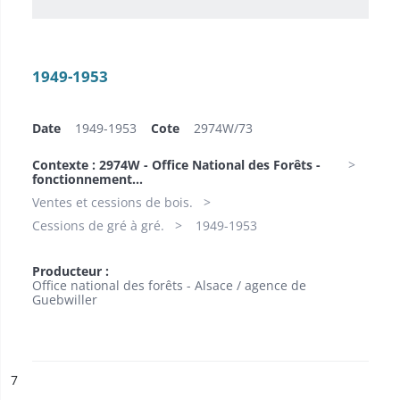
1949-1953
Date
1949-1953
Cote
2974W/73
Contexte : 2974W - Office National des Forêts -
fonctionnement...
Ventes et cessions de bois.
Cessions de gré à gré.
1949-1953
Producteur :
Office national des forêts - Alsace / agence de
Guebwiller
ésultat n°
7