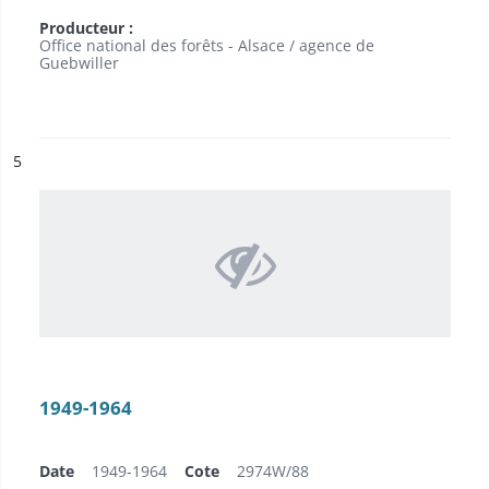
Producteur :
Office national des forêts - Alsace / agence de
Guebwiller
ésultat n°
5
1949-1964
Date
1949-1964
Cote
2974W/88