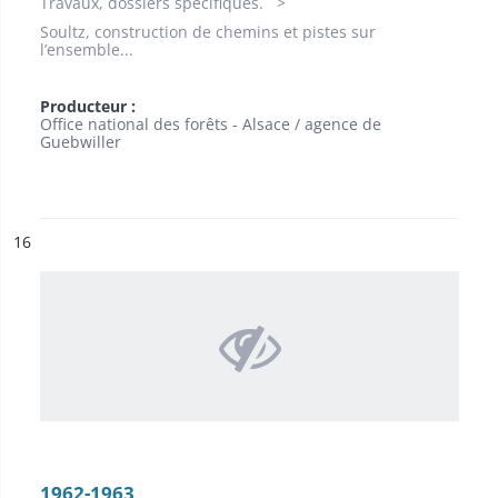
Travaux, dossiers spécifiques.
Soultz, construction de chemins et pistes sur
l’ensemble...
Producteur :
Office national des forêts - Alsace / agence de
Guebwiller
ésultat n°
16
1962-1963