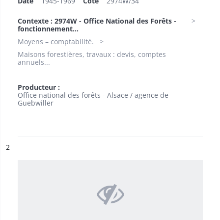
Date
1945-1969
Cote
2974W/34
Contexte : 2974W - Office National des Forêts -
fonctionnement...
Moyens – comptabilité.
Maisons forestières, travaux : devis, comptes
annuels...
Producteur :
Office national des forêts - Alsace / agence de
Guebwiller
ésultat n°
2