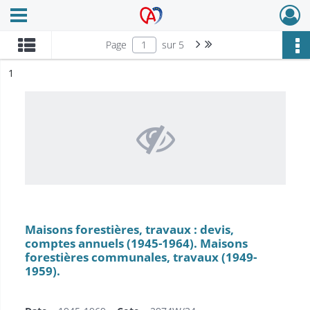
Ouvrir le menu déroulant
Archives Alsace - Colmar
Page suivante : 1/5
Dernière page
Page
sur 5
ésultat n°
1
Maisons forestières, travaux : devis,
comptes annuels (1945-1964). Maisons
forestières communales, travaux (1949-
1959).