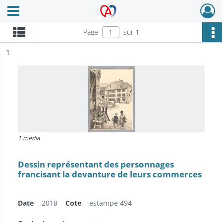
Ouvrir le menu déroulant
Archives Alsace - Colmar
Page
sur 1
ésultat n°
1
1 media
Dessin représentant des personnages
francisant la devanture de leurs commerces
Date
2018
Cote
estampe 494