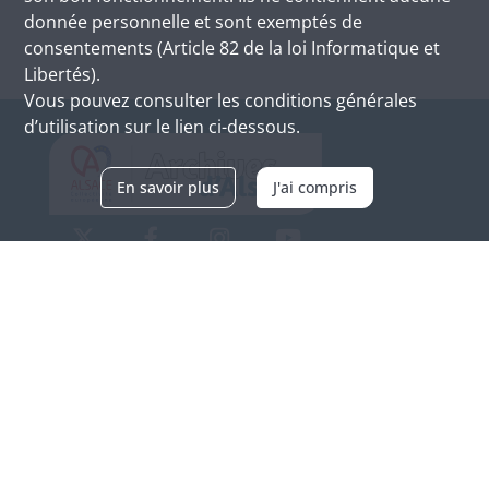
donnée personnelle et sont exemptés de
consentements (Article 82 de la loi Informatique et
Libertés).
Vous pouvez consulter les conditions générales
d’utilisation sur le lien ci-dessous.
En savoir plus
J'ai compris
Archives d'Alsace - Site de Colmar
Bâtiment M / Cité administrative
3, rue Fleischhauer
F-68026 COLMAR
(+33) 3 89 21 97 00
Nous contacter