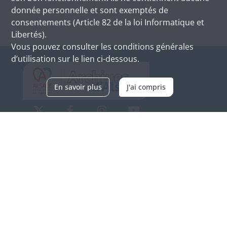
donnée personnelle et sont exemptés de
consentements (Article 82 de la loi Informatique et
Libertés).
Vous pouvez consulter les conditions générales
d’utilisation sur le lien ci-dessous.
En savoir plus
J'ai compris
Archives d'Alsace - Site de Colmar
Bâtiment M / Cité administrative
3, rue Fleischhauer
F-68026 COLMAR
(+33) 3 89 21 97 00
Nous contacter