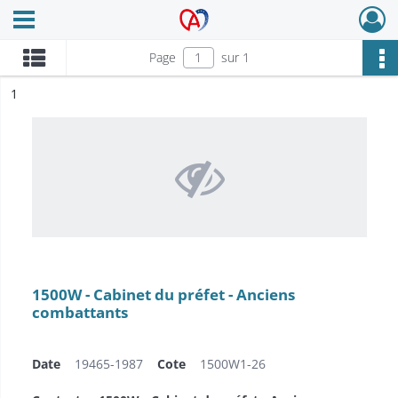
Ouvrir le menu déroulant
Archives Alsace - Colmar
Page
sur 1
ésultat n°
1
1500W - Cabinet du préfet - Anciens
combattants
Date
19465-1987
Cote
1500W1-26