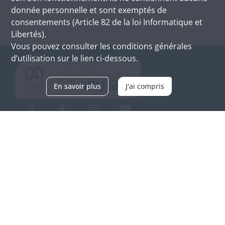
donnée personnelle et sont exemptés de
consentements (Article 82 de la loi Informatique et
Libertés).
Vous pouvez consulter les conditions générales
d’utilisation sur le lien ci-dessous.
En savoir plus
J'ai compris
Archives d'Alsace - Site de Colmar
Bâtiment M / Cité administrative
3, rue Fleischhauer
F-68026 COLMAR
(+33) 3 89 21 97 00
Nous contacter