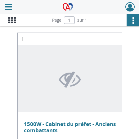
Ouvrir le menu déroulant
Archives Alsace - Colmar
Page
sur 1
Résultat n°
1
1500W - Cabinet du préfet - Anciens
combattants