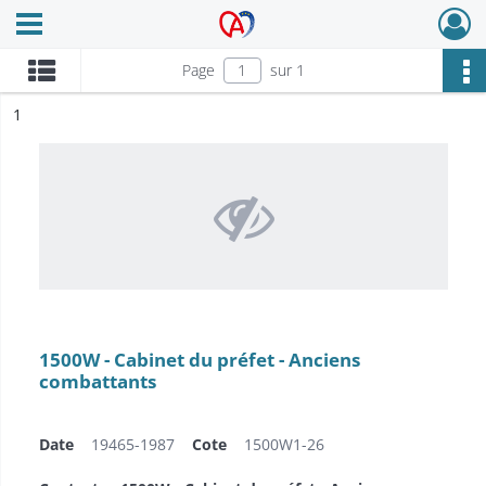
Ouvrir le menu déroulant
Archives Alsace - Colmar
Page
sur 1
ésultat n°
1
1500W - Cabinet du préfet - Anciens
combattants
Date
19465-1987
Cote
1500W1-26