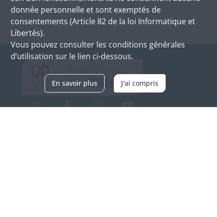
donnée personnelle et sont exemptés de
consentements (Article 82 de la loi Informatique et
Libertés).
Vous pouvez consulter les conditions générales
d’utilisation sur le lien ci-dessous.
En savoir plus
J'ai compris
Archives d'Alsace - Site de Colmar
Bâtiment M / Cité administrative
3, rue Fleischhauer
F-68026 COLMAR
(+33) 3 89 21 97 00
Nous contacter