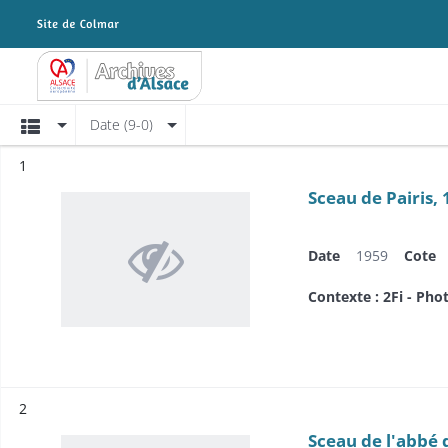
Archives Alsace - Colmar
Affichage
Date (9-0)
Résultat n°
1
Sceau de Pairis,
Date
1959
Cote
Contexte : 2Fi - Pho
Résultat n°
2
Sceau de l'abbé 