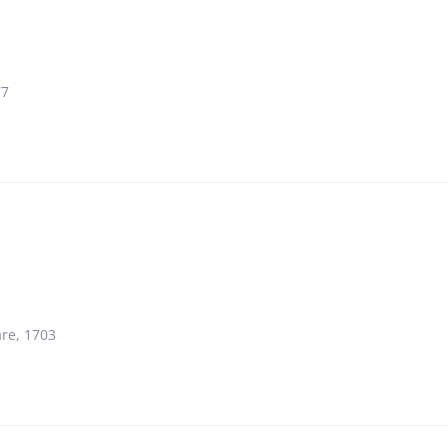
77
re, 1703