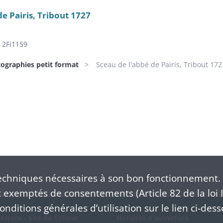
de Pairis, Tribout 1727
2Fi1159
tographies petit format
Sceau de l'abbé de Pairis, Tribout 172
chniques nécessaires à son bon fonctionnement. 
exemptés de consentements (Article 82 de la loi I
nditions générales d’utilisation sur le lien ci-dess
Alsace - Site de Colmar
Horaires d'ouverture