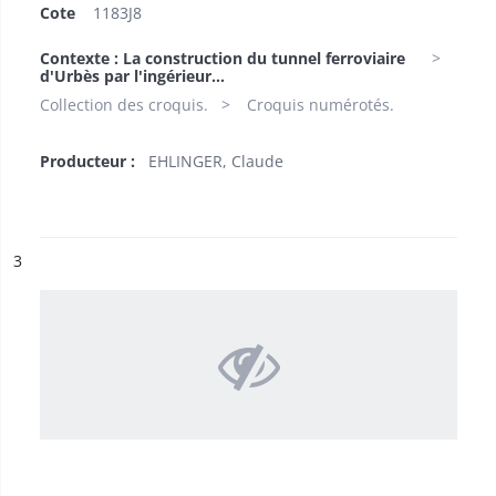
Cote
1183J8
Contexte : La construction du tunnel ferroviaire
d'Urbès par l'ingérieur...
Collection des croquis.
Croquis numérotés.
Producteur :
EHLINGER, Claude
ésultat n°
3