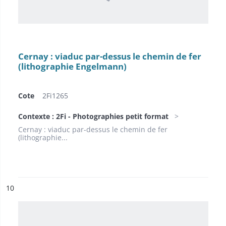
Cernay : viaduc par-dessus le chemin de fer
(lithographie Engelmann)
Cote
2Fi1265
Contexte : 2Fi - Photographies petit format
Cernay : viaduc par-dessus le chemin de fer
(lithographie...
ésultat n°
10