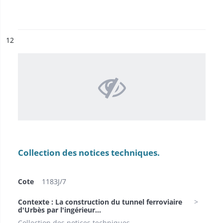
ésultat n°
12
Collection des notices techniques.
Cote
1183J/7
Contexte : La construction du tunnel ferroviaire
d'Urbès par l'ingérieur...
Collection des notices techniques.