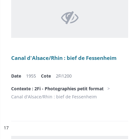
Canal d'Alsace/Rhin : bief de Fessenheim
Date
1955
Cote
2Fi1200
Contexte : 2Fi - Photographies petit format
Canal d'Alsace/Rhin : bief de Fessenheim
ésultat n°
17