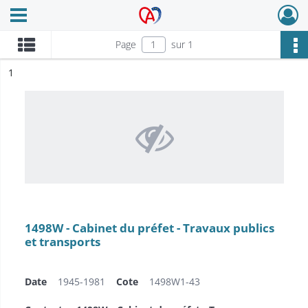
Ouvrir le menu déroulant
Archives Alsace - Colmar
Page
sur 1
ésultat n°
1
1498W - Cabinet du préfet - Travaux publics
et transports
Date
1945-1981
Cote
1498W1-43