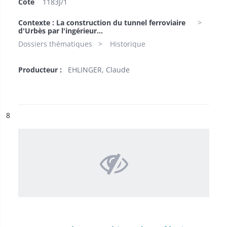
Cote
1183J/1
Contexte : La construction du tunnel ferroviaire
d'Urbès par l'ingérieur...
Dossiers thématiques
Historique
Producteur :
EHLINGER, Claude
ésultat n°
8