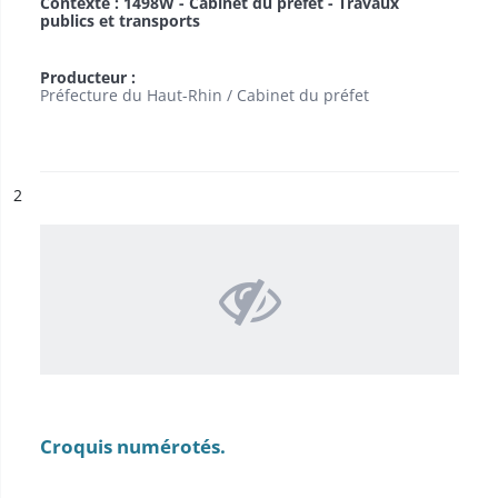
Contexte : 1498W - Cabinet du préfet - Travaux
publics et transports
Producteur :
Préfecture du Haut-Rhin / Cabinet du préfet
ésultat n°
2
Croquis numérotés.