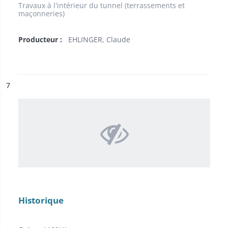
Travaux à l'intérieur du tunnel (terrassements et
maçonneries)
Producteur :
EHLINGER, Claude
ésultat n°
7
Historique