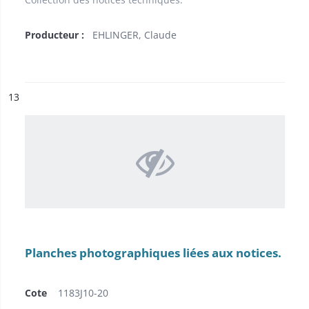
Producteur :
EHLINGER, Claude
ésultat n°
13
Planches photographiques liées aux notices.
Cote
1183J10-20