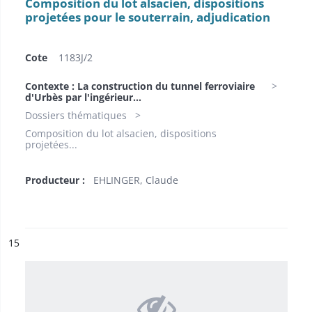
Composition du lot alsacien, dispositions
projetées pour le souterrain, adjudication
Cote
1183J/2
Contexte : La construction du tunnel ferroviaire
d'Urbès par l'ingérieur...
Dossiers thématiques
Composition du lot alsacien, dispositions
projetées...
Producteur :
EHLINGER, Claude
ésultat n°
15