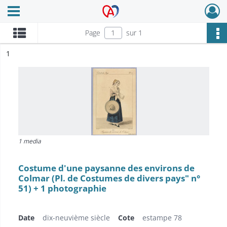
Ouvrir le menu déroulant
Archives Alsace - Colmar
Page
sur 1
ésultat n°
1
1 media
Costume d'une paysanne des environs de
Colmar (Pl. de Costumes de divers pays" n°
51) + 1 photographie
Date
dix-neuvième siècle
Cote
estampe 78