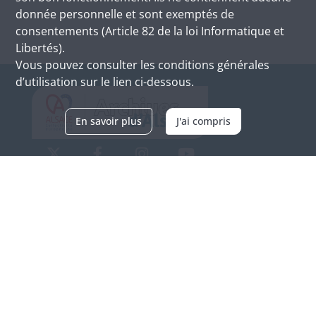
donnée personnelle et sont exemptés de
consentements (Article 82 de la loi Informatique et
Libertés).
Vous pouvez consulter les conditions générales
d’utilisation sur le lien ci-dessous.
En savoir plus
J'ai compris
Archives d'Alsace - Site de Colmar
Bâtiment M / Cité administrative
3, rue Fleischhauer
F-68026 COLMAR
(+33) 3 89 21 97 00
Nous contacter