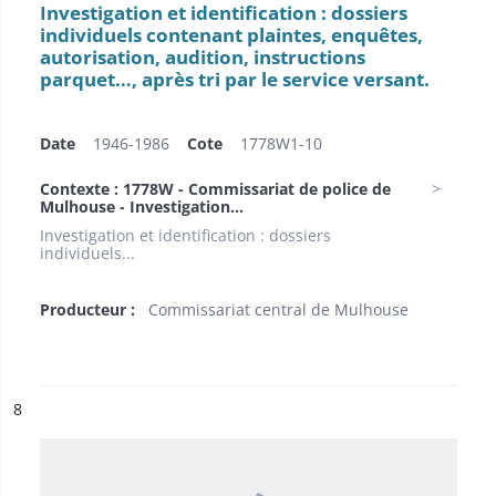
Investigation et identification : dossiers
individuels contenant plaintes, enquêtes,
autorisation, audition, instructions
parquet…, après tri par le service versant.
Date
1946-1986
Cote
1778W1-10
Contexte : 1778W - Commissariat de police de
Mulhouse - Investigation...
Investigation et identification : dossiers
individuels...
Producteur :
Commissariat central de Mulhouse
ésultat n°
8