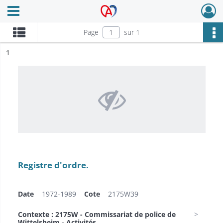
Ouvrir le menu déroulant
Archives Alsace - Colmar
Page
sur 1
ésultat n°
1
Registre d'ordre.
Date
1972-1989
Cote
2175W39
Contexte : 2175W - Commissariat de police de
Wittelsheim - Activités...