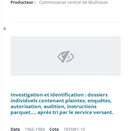
Producteur :
Commissariat central de Mulhouse
ésultat n°
6
Investigation et identification : dossiers
individuels contenant plaintes, enquêtes,
autorisation, audition, instructions
parquet…, après tri par le service versant.
Date
1966-1984
Cote
1835W1-10