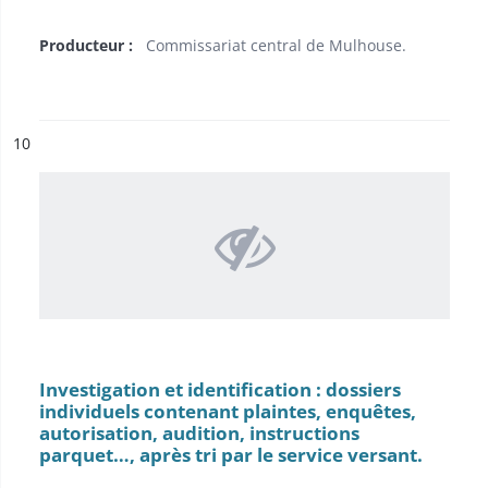
Producteur :
Commissariat central de Mulhouse.
ésultat n°
10
Investigation et identification : dossiers
individuels contenant plaintes, enquêtes,
autorisation, audition, instructions
parquet…, après tri par le service versant.