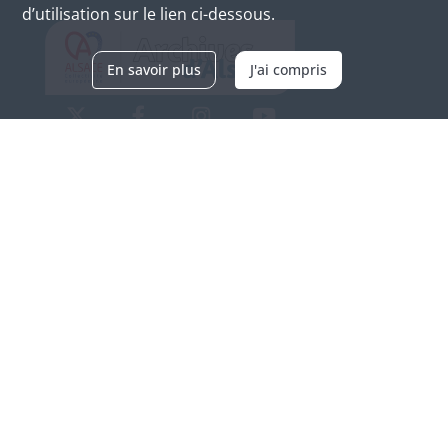
d’utilisation sur le lien ci-dessous.
En savoir plus
J'ai compris
Archives d'Alsace - Site de Colmar
Bâtiment M / Cité administrative
3, rue Fleischhauer
F-68026 COLMAR
(+33) 3 89 21 97 00
Nous contacter
Horaires d'ouverture
Du mardi au vendredi
en continu de 9h à 17h