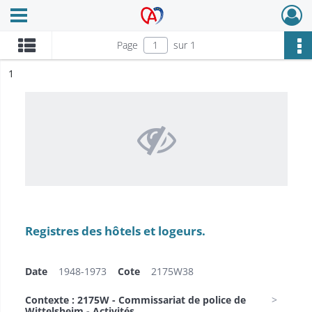
Ouvrir le menu déroulant
Archives Alsace - Colmar
Page
sur 1
ésultat n°
1
Registres des hôtels et logeurs.
Date
1948-1973
Cote
2175W38
Contexte : 2175W - Commissariat de police de
Wittelsheim - Activités...