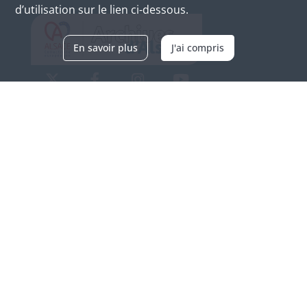
d’utilisation sur le lien ci-dessous.
En savoir plus
J'ai compris
Archives d'Alsace - Site de Colmar
Bâtiment M / Cité administrative
3, rue Fleischhauer
F-68026 COLMAR
(+33) 3 89 21 97 00
Nous contacter
Horaires d'ouverture
Du mardi au vendredi
en continu de 9h à 17h