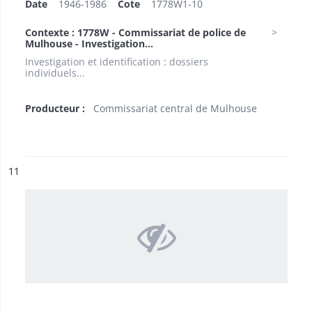
Date
1946-1986
Cote
1778W1-10
Contexte : 1778W - Commissariat de police de
Mulhouse - Investigation...
Investigation et identification : dossiers
individuels...
Producteur :
Commissariat central de Mulhouse
ésultat n°
11