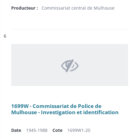
Producteur :
Commissariat central de Mulhouse
ésultat n°
6
1699W - Commissariat de Police de
Mulhouse - Investigation et identification
Date
1945-1988
Cote
1699W1-20