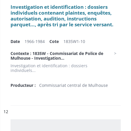
Investigation et identification : dossiers
individuels contenant plaintes, enquêtes,
autorisation, audition, instructions
parquet…, après tri par le service versant.
Date
1966-1984
Cote
1835W1-10
Contexte : 1835W - Commissariat de Police de
Mulhouse - Investigation...
Investigation et identification : dossiers
individuels...
Producteur :
Commissariat central de Mulhouse
ésultat n°
12