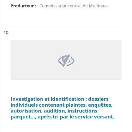
Producteur :
Commissariat central de Mulhouse
ésultat n°
10
Investigation et identification : dossiers
individuels contenant plaintes, enquêtes,
autorisation, audition, instructions
parquet…, après tri par le service versant.