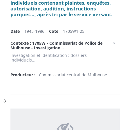
individuels contenant plaintes, enquêtes,
autorisation, audition, instructions
parquet…, après tri par le service versant.
Date
1945-1986
Cote
1705W1-25
Contexte : 1705W - Commissariat de Police de
Mulhouse - Investigation...
Investigation et identification : dossiers
individuels...
Producteur :
Commissariat central de Mulhouse.
ésultat n°
8