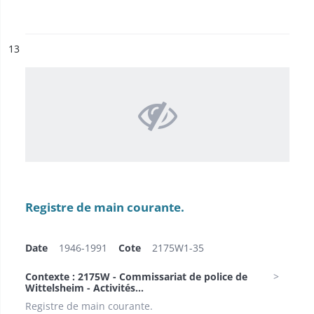
ésultat n°
13
Registre de main courante.
Date
1946-1991
Cote
2175W1-35
Contexte : 2175W - Commissariat de police de
Wittelsheim - Activités...
Registre de main courante.