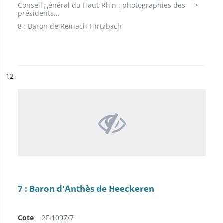
Conseil général du Haut-Rhin : photographies des
présidents...
8 : Baron de Reinach-Hirtzbach
ésultat n°
12
7 : Baron d'Anthès de Heeckeren
Cote
2Fi1097/7