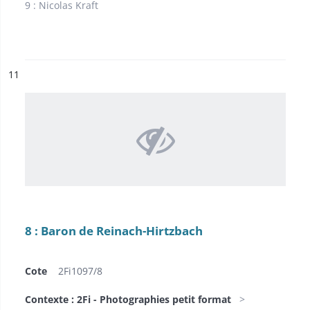
9 : Nicolas Kraft
ésultat n°
11
8 : Baron de Reinach-Hirtzbach
Cote
2Fi1097/8
Contexte : 2Fi - Photographies petit format