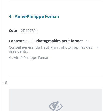
4 : Aimé-Philippe Foman
Cote
2Fi1097/4
Contexte : 2Fi - Photographies petit format
Conseil général du Haut-Rhin : photographies des
présidents...
4 : Aimé-Philippe Foman
ésultat n°
16