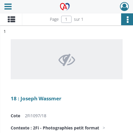
Ouvrir le menu déroulant
Archives Alsace - Colmar
Page
sur 1
ésultat n°
1
18 : Joseph Wassmer
Cote
2Fi1097/18
Contexte : 2Fi - Photographies petit format