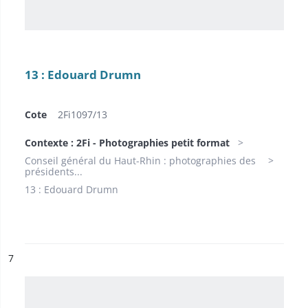
13 : Edouard Drumn
Cote
2Fi1097/13
Contexte : 2Fi - Photographies petit format
Conseil général du Haut-Rhin : photographies des
présidents...
13 : Edouard Drumn
ésultat n°
7