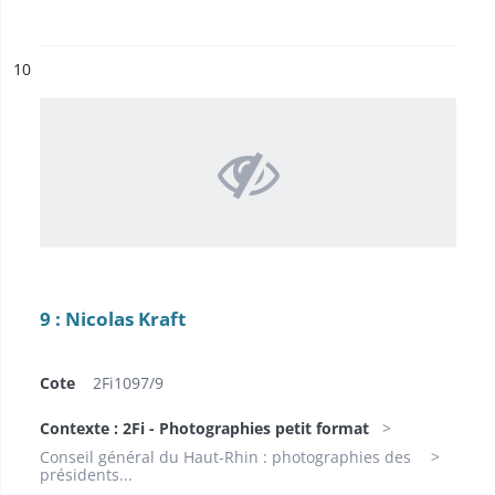
ésultat n°
10
9 : Nicolas Kraft
Cote
2Fi1097/9
Contexte : 2Fi - Photographies petit format
Conseil général du Haut-Rhin : photographies des
présidents...