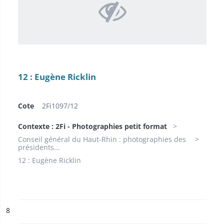
12 : Eugène Ricklin
Cote
2Fi1097/12
Contexte : 2Fi - Photographies petit format
Conseil général du Haut-Rhin : photographies des
présidents...
12 : Eugène Ricklin
ésultat n°
8