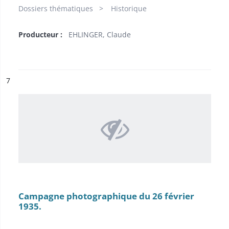
Dossiers thématiques
Historique
Producteur :
EHLINGER, Claude
ésultat n°
7
Campagne photographique du 26 février
1935.