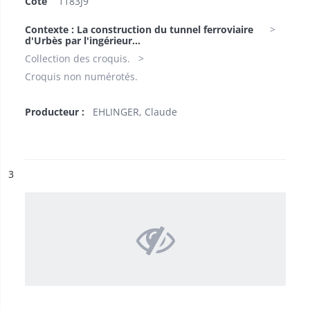
Cote
1183J9
Contexte : La construction du tunnel ferroviaire
d'Urbès par l'ingérieur...
Collection des croquis.
Croquis non numérotés.
Producteur :
EHLINGER, Claude
ésultat n°
3