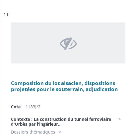
ésultat n°
11
Composition du lot alsacien, dispositions
projetées pour le souterrain, adjudication
Cote
1183J/2
Contexte : La construction du tunnel ferroviaire
d'Urbès par l'ingérieur...
Dossiers thématiques