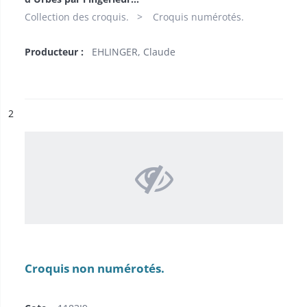
Collection des croquis.
Croquis numérotés.
Producteur :
EHLINGER, Claude
ésultat n°
2
Croquis non numérotés.