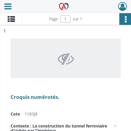
Ouvrir le menu déroulant
Archives Alsace - Colmar
Page
sur 1
ésultat n°
1
Croquis numérotés.
Cote
1183J8
Contexte : La construction du tunnel ferroviaire
d'Urbès par l'ingérieur...