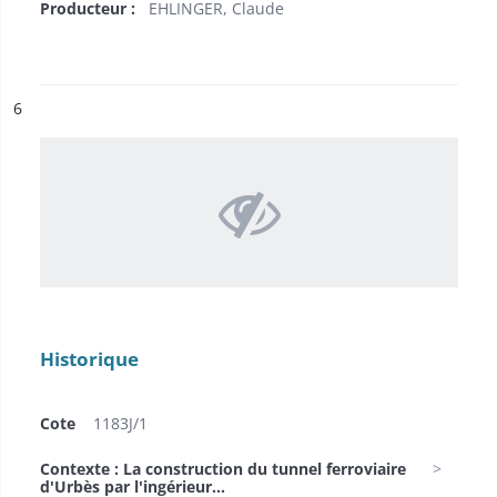
Producteur :
EHLINGER, Claude
ésultat n°
6
Historique
Cote
1183J/1
Contexte : La construction du tunnel ferroviaire
d'Urbès par l'ingérieur...