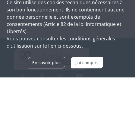
Ce site utilise des
cookies
techniques nécessaires à
son bon fonctionnement. Ils ne contiennent aucune
donnée personnelle et sont exemptés de
consentements (Article 82 de la loi Informatique et
Libertés).
Vous pouvez consulter les conditions générales
d’utilisation sur le lien ci-dessous.
En savoir plus
J'ai compris
Archives d'Alsace - Site de Colmar
Bâtiment M / Cité administrative
3, rue Fleischhauer
F-68026 COLMAR
(+33) 3 89 21 97 00