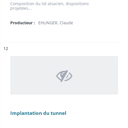
Composition du lot alsacien, dispositions
projetées...
Producteur :
EHLINGER, Claude
ésultat n°
12
Implantation du tunnel