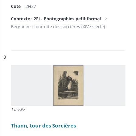
Cote
2Fi27
Contexte : 2Fi - Photographies petit format
Bergheim : tour dite des sorcières (XIVe siècle)
ésultat n°
3
1 media
Thann, tour des Sorcières