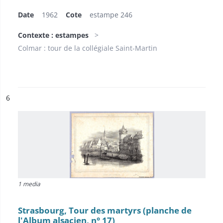
Date
1962
Cote
estampe 246
Contexte : estampes
Colmar : tour de la collégiale Saint-Martin
ésultat n°
6
1 media
Strasbourg, Tour des martyrs (planche de
l'Album alsacien, n° 17)