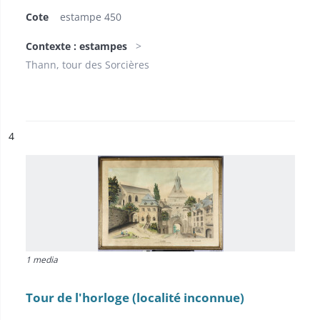
Cote
estampe 450
Contexte : estampes
Thann, tour des Sorcières
ésultat n°
4
1 media
Tour de l'horloge (localité inconnue)