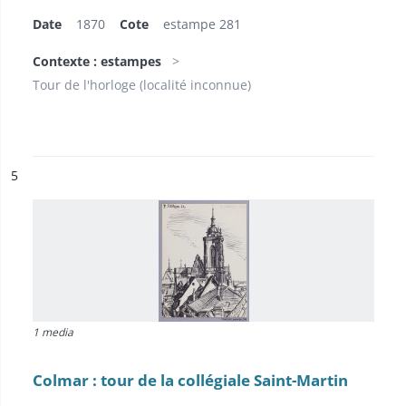
Date
1870
Cote
estampe 281
Contexte : estampes
Tour de l'horloge (localité inconnue)
ésultat n°
5
1 media
Colmar : tour de la collégiale Saint-Martin