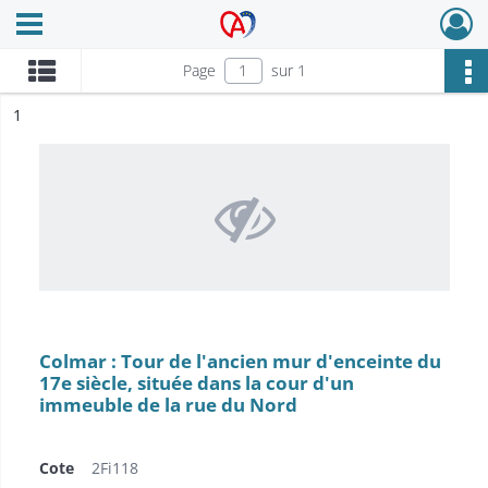
Ouvrir le menu déroulant
Archives Alsace - Colmar
Page
sur 1
ésultat n°
1
Colmar : Tour de l'ancien mur d'enceinte du
17e siècle, située dans la cour d'un
immeuble de la rue du Nord
Cote
2Fi118