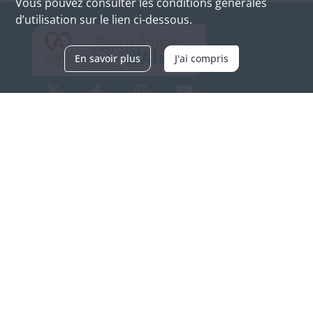
Vous pouvez consulter les conditions générales
d’utilisation sur le lien ci-dessous.
En savoir plus
J'ai compris
Archives d'Alsace - Site de Colmar
Bâtiment M / Cité administrative
3, rue Fleischhauer
F-68026 COLMAR
(+33) 3 89 21 97 00
Nous contacter
Horaires d'ouverture
Du mardi au vendredi