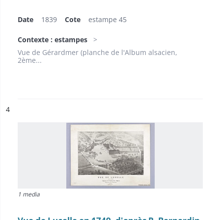
Date
1839
Cote
estampe 45
Contexte : estampes
Vue de Gérardmer (planche de l'Album alsacien,
2ème...
ésultat n°
4
1 media