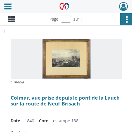
Ouvrir le menu déroulant
Archives Alsace - Colmar
Page
sur 1
ésultat n°
1
1 media
Colmar, vue prise depuis le pont de la Lauch
sur la route de Neuf-Brisach
Date
1840
Cote
estampe 138