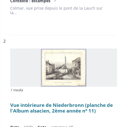
Contexte : estampes
Colmar, vue prise depuis le pont de la Lauch sur
la...
ésultat n°
2
1 media
Vue intérieure de Niederbronn (planche de
l'Album alsacien, 2ème année n° 11)