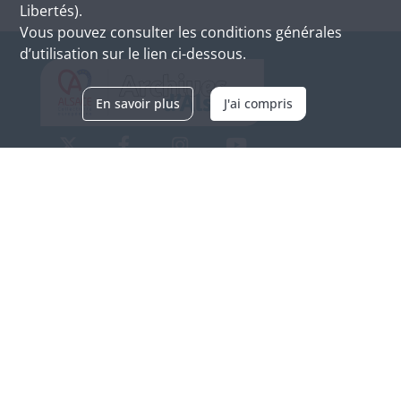
Libertés).
Vous pouvez consulter les conditions générales
d’utilisation sur le lien ci-dessous.
En savoir plus
J'ai compris
Archives d'Alsace - Site de Colmar
Bâtiment M / Cité administrative
3, rue Fleischhauer
F-68026 COLMAR
(+33) 3 89 21 97 00
Nous contacter
Horaires d'ouverture