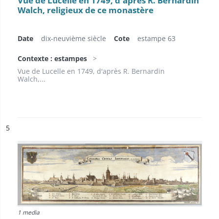
Vue de Lucelle en 1749, d'après R. Bernardin
Walch, religieux de ce monastère
Date
dix-neuvième siècle
Cote
estampe 63
Contexte : estampes
Vue de Lucelle en 1749, d'après R. Bernardin
Walch,...
ésultat n°
5
1 media