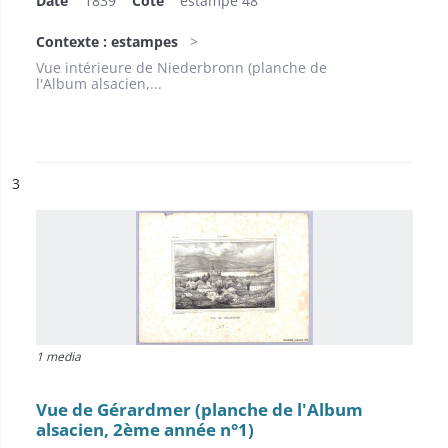
Date
1839
Cote
estampe 48
Contexte : estampes
Vue intérieure de Niederbronn (planche de
l'Album alsacien,...
ésultat n°
3
1 media
Vue de Gérardmer (planche de l'Album
alsacien, 2ème année n°1)