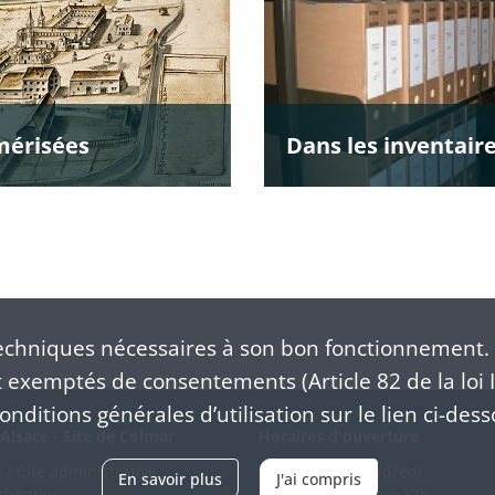
mérisées
Dans les inventair
chniques nécessaires à son bon fonctionnement. 
exemptés de consentements (Article 82 de la loi I
nditions générales d’utilisation sur le lien ci-dess
Alsace - Site de Colmar
Horaires d'ouverture
/ Cité administrative
Du mardi au vendredi
En savoir plus
J'ai compris
schhauer
en continu de 9h à 17h