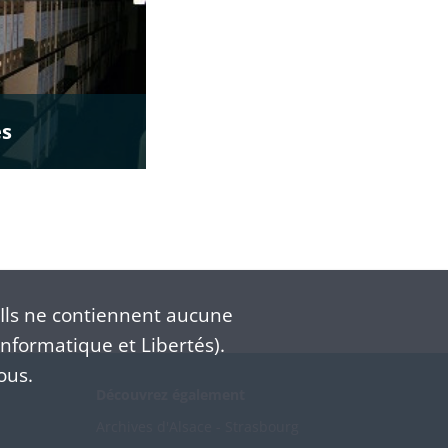
es
Ils ne contiennent aucune
nformatique et Libertés).
ous.
Découvrez également
Archives d'Alsace - Strasbourg