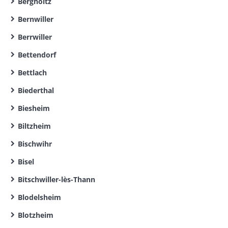
Bergholtz
Bernwiller
Berrwiller
Bettendorf
Bettlach
Biederthal
Biesheim
Biltzheim
Bischwihr
Bisel
Bitschwiller-lès-Thann
Blodelsheim
Blotzheim