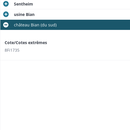
Sentheim
usine Bian
château Bian (du sud)
Cote/Cotes extrêmes
8Fi1735