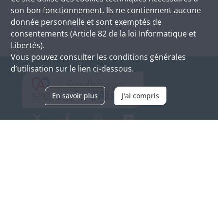
son bon fonctionnement. Ils ne contiennent aucune
donnée personnelle et sont exemptés de
consentements (Article 82 de la loi Informatique et
Libertés).
Vous pouvez consulter les conditions générales
d’utilisation sur le lien ci-dessous.
En savoir plus
J'ai compris
Archives d'Alsace - Site de Colmar
Bâtiment M / Cité administrative
3, rue Fleischhauer
F-68026 COLMAR
(+33) 3 89 21 97 00