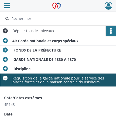
Ouvrir le menu déroulant
Archives Alsace - Colmar
Déplier
tous les niveaux
4R Garde nationale et corps spéciaux
FONDS DE LA PRÉFECTURE
GARDE NATIONALE DE 1830 A 1870
Discipline
Réquisition de la garde nationale pour le service des
places fortes et de la maison centrale d'Ensisheim
Cote/Cotes extrêmes
4R148
Date