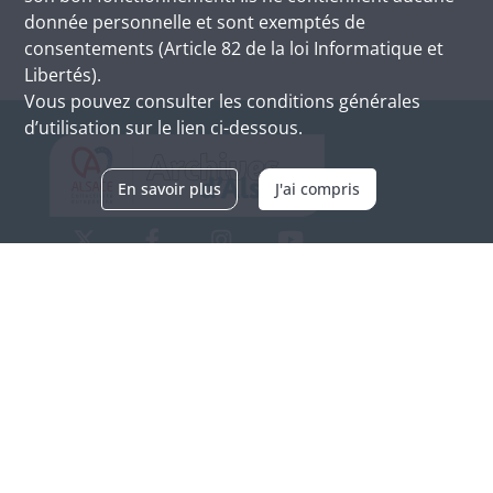
donnée personnelle et sont exemptés de
consentements (Article 82 de la loi Informatique et
Libertés).
Vous pouvez consulter les conditions générales
d’utilisation sur le lien ci-dessous.
En savoir plus
J'ai compris
Archives d'Alsace - Site de Colmar
Bâtiment M / Cité administrative
3, rue Fleischhauer
F-68026 COLMAR
(+33) 3 89 21 97 00
Nous contacter