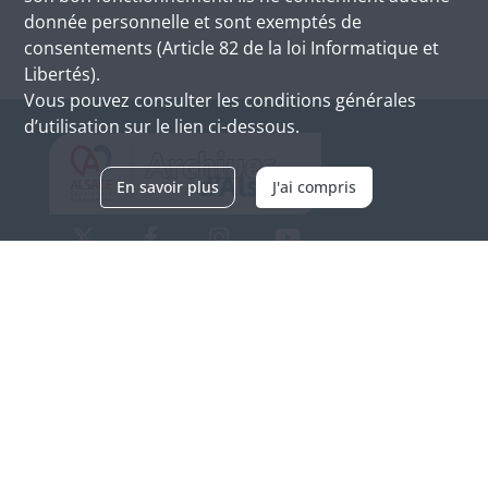
donnée personnelle et sont exemptés de
consentements (Article 82 de la loi Informatique et
Libertés).
Vous pouvez consulter les conditions générales
d’utilisation sur le lien ci-dessous.
En savoir plus
J'ai compris
Archives d'Alsace - Site de Colmar
Bâtiment M / Cité administrative
3, rue Fleischhauer
F-68026 COLMAR
(+33) 3 89 21 97 00
Nous contacter