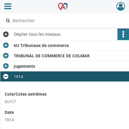
Ouvrir le menu déroulant
Archives Alsace - Colmar
Déplier
tous les niveaux
6U Tribunaux de commerce
TRIBUNAL DE COMMERCE DE COLMAR
Jugements
1814
Cote/Cotes extrêmes
6U1/7
Date
1814