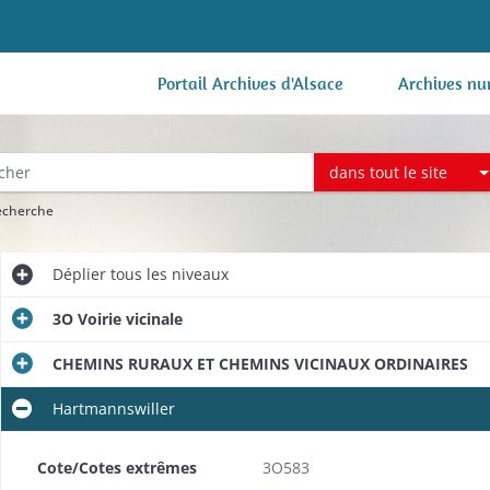
Portail Archives d'Alsace
Archives nu
dans tout le site
recherche
Déplier
tous les niveaux
3O Voirie vicinale
CHEMINS RURAUX ET CHEMINS VICINAUX ORDINAIRES
Hartmannswiller
Cote/Cotes extrêmes
3O583