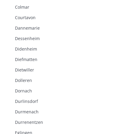
Colmar
Courtavon
Dannemarie
Dessenheim
Didenheim
Diefmatten
Dietwiller
Dolleren
Dornach
Durlinsdorf
Durmenach
Durrenentzen
Eglingen