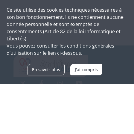
Ce site utilise des
cookies
techniques nécessaires à
son bon fonctionnement. Ils ne contiennent aucune
donnée personnelle et sont exemptés de
consentements (Article 82 de la loi Informatique et
Libertés).
Vous pouvez consulter les conditions générales
d’utilisation sur le lien ci-dessous.
En savoir plus
J'ai compris
Archives d'Alsace - Site de Colmar
Bâtiment M / Cité administrative
3, rue Fleischhauer
F-68026 COLMAR
(+33) 3 89 21 97 00