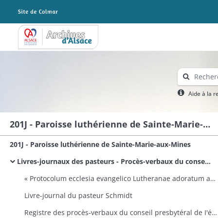
Archives Alsace - Colmar
Aide à la 
201J - Paroisse luthérienne de Sainte-Marie-aux-Mines
201J - Paroisse luthérienne de Sainte-Marie-aux-Mines
Livres-journaux des pasteurs - Procès-verbaux du conseil presbytéral
« Protocolum ecclesia evangelico Lutheranae adoratum ad usus ecclesiae in Valle Beate Mariae a Johann Francisco Goldmann, ab Enkirch ad Mosellan pro tempore pastore »
Livre-journal du pasteur Schmidt
Registre des procès-verbaux du conseil presbytéral de I'église protestante, confession d'Augsbourg, à Sainte-Marie-aux-Mines