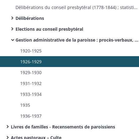
Délibérations du conseil presbytéral (1778-1844) ; statistiques et comptes (1856-1949).
Délibérations
Elections au conseil presbytéral
Gestion administrative de la paroisse : procès-verbaux, correspondance, listes de souscriptions, …
1920-1925
1926-1929
1929-1930
1931-1932
1933-1934
1935
1936-1937​
Livres de familles - Recensements de paroissiens
Actes pastoraux – Culte