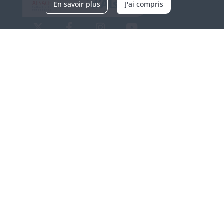
En savoir plus
J'ai compris
Archives d'Alsace - Site de Colmar
Bâtiment M / Cité administrative
3, rue Fleischhauer
F-68026 COLMAR
(+33) 3 89 21 97 00
Nous contacter
Horaires d'ouverture
Du mardi au vendredi
en continu de 9h à 17h
Venir