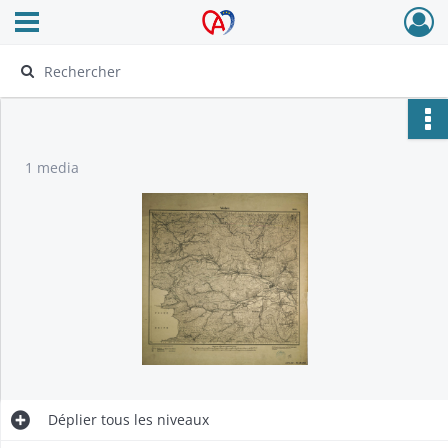
Ouvrir le menu déroulant
Archives Alsace - Colmar
1 media
Déplier
tous les niveaux