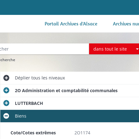
Portail Archives d'Alsace
Archives nu
dans tout le site
recherche
Déplier
tous les niveaux
2O Administration et comptabilité communales
LUTTERBACH
Biens
Cote/Cotes extrêmes
2O1174