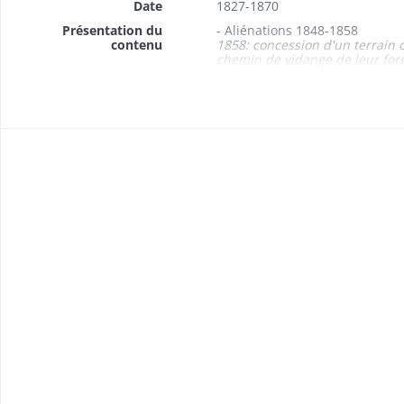
Date
1827-1870
Présentation du
- Aliénations 1848-1858
contenu
1858: concession d'un terrain
chemin de vidange de leur forê
- Baux 1827-1856
1827: bail de la maison des pât
- Adjudication: de la «kilbe» 18
- Etats des propriétés foncièr
- Abornements 1854-1864