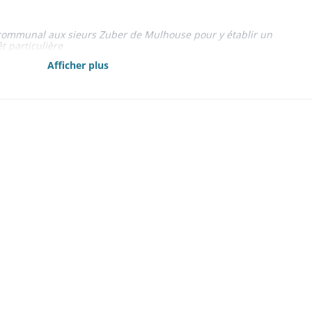
 communal aux sieurs Zuber de Mulhouse pour y établir un
t particulière
Afficher plus
res et des terrains affectés à l'entretien des taureaux
70
es, rentes et créances mobilières 1861-1867,1869