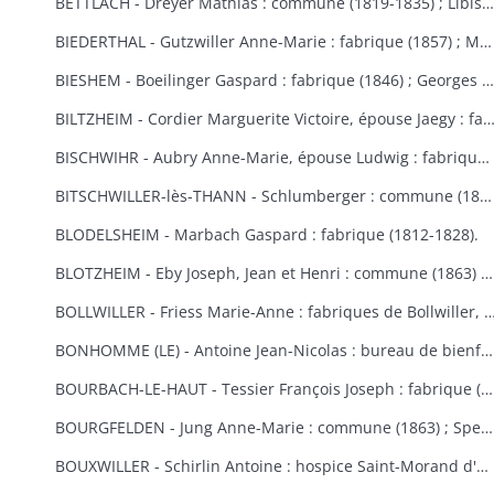
BETTLACH - Dreyer Mathias : commune (1819-1835) ; Libis Anne-Marie : fabrique (1854) ; Springenfeld Jacques : commune (1819).
BIEDERTHAL - Gutzwiller Anne-Marie : fabrique (1857) ; Martin Jacques : fabrique et école (1848).
BIESHEM - Boeilinger Gaspard : fabrique (1846) ; Georges Agathe : fabrique (1852) ; Kuettler Marie-Anne, épouse Studer : fabrique (1828) ; Meglin Isidore : fabrique (1847) ; Schmitt Marie-Anne, épouse Gamp : fabrique (1841).
BILTZHEIM - Cordier Marguerite Victoire, épouse Jaegy : fabrique 
BISCHWIHR - Aubry Anne-Marie, épouse Ludwig : fabrique (1854-1858) ; Broly Joseph : fabrique (1848) ; Frich Marie-Madeleine : fabrique (1852) ; Jourdain Marie-Claire, épouse Helmlinger : fabrique (1857-1860) ; Steib Mathias : commune (1852).
BITSCHWILLER-lès-THANN - Schlumberger : commune (1867).
BLODELSHEIM - Marbach Gaspard : fabrique (1812-1828).
BLOTZHEIM - Eby Joseph, Jean et Henri : commune (1863) ; Hertzog Jean Antoine : bureau de bienfaisance (1851) ; Moser Ursule : fabrique (1851) ; Rein Madeleine et Rein ?, épouse Berra : bureau de bienfaisance (1862-1867) ; Schermesser Guillaume : pauvres (1853) ; Thannberger Jean : commune (1861) ; Verger (de) Jean-Baptiste et de Noël Annette, épouse de Verger : pauvres (1853).
BOLLWILLER - Friess Marie-Anne : fabriques de Bollwiller, de Feldkirch et de 
BONHOMME (LE) - Antoine Jean-Nicolas : bureau de bienfaisance (1862-1865) ; Cowreau Jean-Baptiste : fabrique (1846-1857) ; Herque Marie, épouse Jeanclaude : commune (1855) ; Humbert Jean-Baptiste : fabrique (1859) ; Simon Jean-Baptiste (1846) ; Vautrinot Marie-Marguerite, épouse Sitte : pauvres (1853).
BOURBACH-LE-HAUT - Tessier François Joseph : fabrique (1853).
BOURGFELDEN - Jung Anne-Marie : commune (1863) ; Spenlihauer Christophe : commune (1869).
BOUXWILLER - Schirlin Antoine : hospice Saint-Morand d'Altkirch (1867) ; Stehlin François Joseph : fabriques de Bouxwiller et de Raedersdorf (1854).