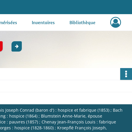
mérisées
Inventaires
Bibliothèque
s Joseph Conrad (baron d') : hospice et fabrique (1853) ; Bach
ung : hospice (1864) ; Blumstein Anne-Marie, épouse
e : pauvres (1857) ; Chenay Jean-François Louis : fabrique
eorges : hospice (1828-1860) ; Kroepflé François Joseph,