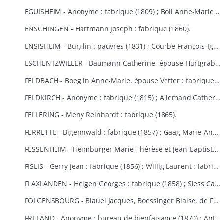
EGUISHEIM - Anonyme : fabrique (1809) ; Boll Anne-Marie : bureau de bienfaisance (1829) ; Brucker François Joseph : fabrique (1846) ; Burglin François Xavier : fabrique (1831) ; Hertzog, de Logelbach, Wehrlé Antoine : hospice (1863) ; Ludwig Jean : fabrique (1829) ; Meyer Véronique : fabrique (1809) ; Raffat Ignace : bureau de bienfaisance (fondation Boll, 1
ENSCHINGEN - Hartmann Joseph : fabrique (1860).
ENSISHEIM - Burglin : pauvres (1831) ; Courbe François-Ignace : pauvres (1834) ; Goeb Thérèse : fabrique (1870) ; Hobig Joseph, Roth Catherine : fabrique (1832) ; Kaistling Françoise : fabrique (1820) ; Krafft Charles : fabrique (1861) ; Mordilliat Marguerite : fabrique (1835) ; Mutz Anne-Marie : fabrique et pauvres (1833) ; Rumbach Catherine, épouse Schmitt : fabrique (1836) ; Zeller Thérèse : bureau de bienfaisance (1848).
ESCHENTZWILLER - Baumann Catherine, épouse Hurtgraber : fabrique (1849) ; Butsch Henri, Sibus Françoise : fabrique (1855) ; Ernst Jean-Baptiste : fabrique (1853) ; Jeltsch Pancrace : bureau de bienfaisance (1865) ; Rieter Jean-Baptiste : pauvres (1842) ; Wolff Agathe, ép
FELDBACH - Boeglin Anne-Marie, épouse Vetter : fabrique et pauvres (1850-1853).
FELDKIRCH - Anonyme : fabrique (1815) ; Allemand Catherine : fabrique (1840) ; Friess Marie-Anne : fabrique de Bollwiller et Feldkirch (1825) (voir aussi Bollwiller) ; Geiller Apolline, épouse Riber : fabrique (1847) ; Neff Etienne, Michel Madeleine, épouse Martin, de Bollwiller : fabrique (1834) ; Pfulb François-Joseph : fabriques de Feldkirch et Bollwiller (1819) ; Pfulb Rémi, de Bollwiller : fabrique (1835-1846) ; épouse Pfulb Richard, Mayer Catherine, épouse Zagula, Strieh Elisabeth, épouse Fries : fabrique (1838) ; Strub Rémi, père, Durwell Jean-Adam : fabrique (183
FELLERING - Meny Reinhardt : fabrique (1865).
FERRETTE - Bigennwald : fabrique (1857) ; Gaag Marie-Anne : bureau de bienfaisance et fabrique de Traubach-le-Haut (1869-1870) ; Gerbaulet Guillaume : bureau de bienfaisance et commune (1845-1858) ; Koechlin André : bureau de bienfaisance (1847) ; Schirmer, de Colmar : bureau de bienfaisance (1847).
FESSENHEIM - Heimburger Marie-Thérèse et Jean-Baptiste : fabrique (1862-1868) ; Schönauer Jacques : fabrique (1845).
FISLIS - Gerry Jean : fabrique (1856) ; Willig Laurent : fabrique (1853).
FLAXLANDEN - Helgen Georges : fabrique (1858) ; Siess Catherine, épouse Meyer : fabrique (1846) ; Steib Catherine, épouse Helgen : fabrique (1854) ; Steib Elisabeth, épouse Sies : fabrique (1851).
FOLGENSBOURG - Blauel Jacques, Boessinger Blaise, de Folgensbourg, Linder Anne-Marie, épouse Duringer, Moser, de Hagenthal-le-Haut, Runser Jacques, Runser Simon, héritiers Studer Philippe, Thannberger de Blotzheim : fabrique (1834-1839) ; Wicky Marie-Anne : commune (1865).
FRELAND - Anonyme : bureau de bienfaisance (1870) ; Antoine Jean-Nicolas : bureau de bienfaisance (1862) ; Bertrand Catherine : commune, fabrique et école (1823) ; Bertrand Marie-Catherine : fabrique (1853) ; Herqué Antoine : bureau