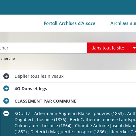
Portail Archives d'Alsace
Archives nu
dans tout le site
recherche
Déplier
tous les niveaux
4O Dons et legs
CLASSEMENT PAR COMMUNE
SOULTZ - Ackermann Augustin Blaise : pauvres (1853) ; Anthi
Dagobert : hospice (1836) ; Beck Catherine, épouse Landsp
Colmerauer : hospice (1864) ; Chambé Antoine Joseph Mauric
(1852) ; Dieterich Marguerite : hospice (1866) ; Iffenecker G
e (1817-1818).