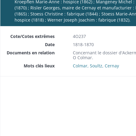
Kroepflen Marie-Anne : hospice (1862) ; Mangeney Michel : h
(1870) ; Risler Georges, maire de Cernay et manufacturier :
(1865) ; Stoess Christine : fabrique (1844) ; Stoess Marie-An
hospice (1818) ; Werner Joseph Joachim : fabrique (1832).
Cote/Cotes extrêmes
4O237
Date
1818-1870
brique (1857-1858).
Documents en relation
Concernant le dossier d'Ackerma
O Colmar.
 (1849).
Mots clés lieux
Colmar, Soultz, Cernay