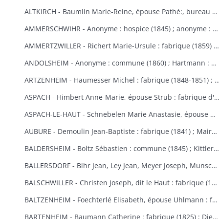
ALTKIRCH - Baumlin Marie-Reine, épouse Pathé:, bureau de bienfaisance (1803) ; Baur Reine-Catherine, épouse Schneider : hospice, bureau de bienfaisance, fabrique (1841-1845) ; Bisel : hospice Saint-Morand (1849) ; Caisse d'Epargne (1) : hospice (1850-1855) ; Eberlin Joseph : hospice Saint-Morand (1844) ; Enderlin Antoine, de Durlinsdorf : hospice (1859) ; Erny : fabrique (1865) (voir aussi Thann) ; Friburger Anne-Marie, épouse Remus : hospice (1865) ; Fritsch Morand : hospice Saint-Morand (1857-1859) ; Garrosse François-Marie : bureau de bienfaisance (1802) ; Garozzi Antoine, Henner Thomas Valentin, Kiene Marie-Anne : fabrique (1813) ; Garozzi Rosalie, épouse Durthaller : hospice civil (1850) ; Gilardoni Joseph : hospice (1864) ; Haenner Xavier : fabrique (1843-1844) ; Hartmann Jean, Kiene Marie-Elisabeth : fabrique (1819) ; Hennige, curé, Reininger Elma : hospice (1855-1862) ; Hiltenbrand Marie-Salomé : hospice Saint-Morand (1854) ; Jourdain Xavier : hospice et pauvres (1854-1867) ; Kauffmann Antoine : fabrique (1814-1817) ; Koechlin André : pauvres (1854) ; Koechlin André, de Mulhouse : commune (1860) ; Loetscher : hospice Saint-Morand (1851) ; Mildner Antoine-François : hospice Saint-Morand (1831-1832) ; Mulhaupt Anne-Marie : hospice Saint-Morand (1844) ; Neef François-Joseph : fabrique (1809) ; Platel Louise : hospice et bureau de bienfaisance (1867) ; Reininger Emma-Joséphine : hospice Saint-Morand (1855) ; Reininger Marie-Françoise : bureau de bienfaisance et fabrique (1866-1868) ; Roemer Georges, curé : hospice Saint-Morand (1868-1869) ; Rudler Euphémie : hospice Saint-Morand (1869-1870) ; Sauthier : hospice Saint-Morand (1856-1857) ; Schirlin, curé de Bouxwiller : hospice Saint-Morand (1868) ; Stouff Jean-Pierre : hospice Saint-Morand (1832-1833) ; Zobel Morand : hospice Saint-Morand (1859).
AMMERSCHWIHR - Anonyme : hospice (1845) ; anonyme : hospice (1860) ; anonyme : hospice (1860) ; anonyme : hospice (1868) ; anonyme : hospice (1868) ; Bertrand Catherine, religieuse à Ensisheim : hospice (1833-1835) ; Bessler Anne-Marie, épouse Hartmann : hospice et fabrique (1848-1852) ; Bressler Elisabeth : fabrique (1840) ; Bressler Jean-Jacques, curé de Zimmerbach : hospice (1849) ; Custor François-Joseph, abbé : hospice (1822-1823) ; famille Demangeat, des Trois-Epis : hospice (1866) ; Gasser Barbe et François-Martin : hospice et fabrique (1842-1843) ; héritiers Gerber : hospice (1853-1855) ; Gerber Anne-Marie, épouse Muller : hospice (1870) ; Giroud Françoise, épouse Langlais : hospice et fabrique (1838-1845) ; Gottelman François-Joseph : chapelle des Trois-Epis (1824) ; Hartmann Martin : hospice (1851) ; Hildenfinck Joseph : hospice (1869) ; Kast Jean-Baptiste : fabrique (1865) ; Klein François-Joseph : hospice (1820-1821) ; Klein Marguerite, épouse Schielé : hospice, pauvres et fabrique (1844) ; Hamberger Françoise, épouse Bueb dit Dubois : fabrique (1846) ; Leimbach Sébastien : hospice (1835) ; Meg Sébastien : fabrique et pauvres (1828) ; Saltzmann Anne-Marie, épouse Heinrich : fabrique (1869-1870) ; Schielé Alexandre : hospice et pauvres (1828) ; Schwindenhammer Jacques : hospice (1852) ; Simonin : fabrique et pauvres (1832) ; Simonis Catherine, veuve Simonis, épouse Vejux : fabrique (1850) ; Thomann Marie-Ursule : pauvres et hospice (1838) ; Thomann Martin et Anne-Marie, son épouse : hospice (1858) ; Ulrich Catherine, épouse Kast le Vieux : hospice (1848-1852).
AMMERTZWILLER - Richert Marie-Ursule : fabrique (1859) ; Wolff Elisabeth, épouse Hinderer : pauvres d'Ammertzwiller et de Spechbach-le-Bas et fabrique d'Ammertzwiller (1854).
ANDOLSHEIM - Anonyme : commune (1860) ; Hartmann : bureau de bienfaisance (1858) ; Neubuck (de) Marie-Ursule, épouse de Mouge : fabrique (1851) ; Schuller Mathias, dit le Vieux ou le Settier : consistoire protestant (1814).
ARTZENHEIM - Haumesser Michel : fabrique (1848-1851) ; Mangold Louis Benjamin; fa
ASPACH - Himbert Anne-Marie, épouse Strub : fabrique d'Aspach et de Heidwiller
ASPACH-LE-HAUT - Schnebelen Marie Anastasie, épouse Durwell, de Thann : enfants indigents (1867-1868).
AUBURE - Demoulin Jean-Baptiste : fabrique (1841) ; Maire Marie-Elisabeth : fabrique (1864-1865) ; Raffner Catherine : fabrique (1860) ; Stortz André : fabrique (1852-1853) ; Thiriet Jean Antoine : fabrique (1846-1847).
BALDERSHEIM - Boltz Sébastien : commune (1845) ; Kittler Marie-Anne et Françoise : fabrique (1825-1843).
BALLERSDORF - Bihr Jean, Ley Jean, Meyer Joseph, Munsch Jean : commune (1826) ; Fridolin Fortuné, Krafft Louis : fabrique (1826) ; Schwartz François-Joseph, Weist Agathe, épouse Schwartz : commune (1830) ; Walter Sébastien : fabrique (1841) ; Zinck Georges-Bernard : fabrique (1824).
BALSCHWILLER - Christen Joseph, dit le Haut : fabrique (1853).
BALTZENHEIM - Foechterlé Elisabeth, épouse Uhlmann : fabrique (1851) ; Klinger Jean : fabrique (1851).
BARTENHEIM - Baumann Catherine : fabrique (1825) ; Dietschi Anne-Marie, épouse Kirchherr : fabrique (1840) ; Epinay (d') Nicolas : commune (1824-1829) ; Erblang Joseph et Loll Ursule, épouse Erblang : fabrique (1840) ; Hassler Catherine : fabrique (1833) ; Hertzog Grégoire et Catherine : fabrique (1838) ; Kaiflin Anne-Marie, épouse Arnolt : fabrique (1825-1829) ; Kielwasser Marie-Anne : fabrique (1832) ; Koenig Antoine, Kaifflin Jacques : fabrique (1838) ; Koenig Ursule : fabrique (1829) ; Koenig Jean-Georges : fabrique (1832) ; Landauer Anne et Madeleine : fabrique (1833) ; Marquart Michel et Tschill Catherine, épouse Marquart : fabrique (1821) ; Schibeny Louis, Jacques et Jean : fabrique (1821) ; Schultz Jeanne, épouse Kanengieser : fabrique (1840) ; Studer Marie Ursule, épouse Wild : fabrique (1832) ; Walch Anne-Marie, épouse Lang : fabrique (1829).