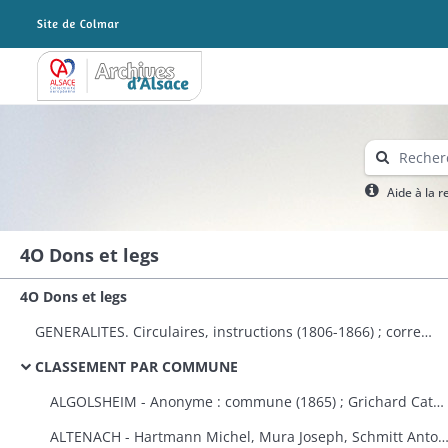
Archives Alsace - Colmar
Aide à la 
4O Dons et legs
4O Dons et legs
GENERALITES. Circulaires, instructions (1806-1866) ; correspondance avec le préfet (1823-1870) ; dons à plusieurs communes et établissements publics (1808-1870) ; états des dons et legs faits aux établissements religieux et publics (1823-1870).
CLASSEMENT PAR COMMUNE
ALGOLSHEIM - Anonyme : commune (1865) ; Grichard Catherine : caisse des pauvres protestants d'Algolsheim et de Volgelsheim (1853).
ALTENACH - Hartmann Michel, Mura Joseph, Schmitt Antoine, Reinauer Joseph : fabrique (1821), Koegler Anne, épouse Fleury : fabriqu