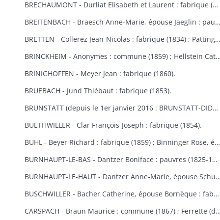
BRECHAUMONT - Durliat Elisabeth et Laurent : fabrique (1851-1856) ; Gerber Catherine : fabrique (1860).
BREITENBACH - Braesch Anne-Marie, épouse Jaeglin : pauvres (1856) ; Wodey Martin : commun
BRETTEN - Collerez Jean-Nicolas : fabrique (1834) ; Pattingre : fabrique et pauvres (1828) ; Suisse Rémy : fabr
BRINCKHEIM - Anonymes : commune (1859) ; Hellstein Catherine, épouse Spery, Spery Joseph : fabrique (1823) ; Stoecklin Joseph : fabrique (1828) ; Wespisser Bernard, Baum
BRINIGHOFFEN - Meyer Jean : fabrique (1860).
BRUEBACH - Jund Thiébaut : fabrique (1853).
BRUNSTATT (depuis le 1er janvier 2016 : BRUNSTATT-DIDENHEIM) - Moesch François Antoine : fabrique (1818) ; Schultz Antoine : fabrique (1856) ; Voegtlin Georges : fabrique (1862).
BUETHWILLER - Clar François-Joseph : fabrique (1854).
BUHL - Beyer Richard : fabrique (1859) ; Binninger Rose, épouse Jenny : fabrique (1823) ; Cladell Reine, Hoeblen Catherine, Keck Bernard, Marbach Joseph : fabrique (1850) ; Gilg Madeleine, épouse Beck : fabrique (1829) ; Gutschenreiter Dominique : fabrique (1853) ; Hiltenbrand Dominique : fabrique (1852) ; Kungler Dominique : fabrique (1851) ; Macbacher Joseph, Neyer Dominique, Niess Jean, Tenzinger Madeleine : fabrique (1850) ; Zeny Jean : fabrique (1848).
BURNHAUPT-LE-BAS - Dantzer Boniface : pauvres (1825-1830) ; Dantzer François Joseph : fabrique (1834).
BURNHAUPT-LE-HAUT - Dantzer Anne-Marie, épouse Schuler : fabrique (1825) ; Hirth Georges : fabrique (1853) ; Kroener Thiébaut, Schwebelin Elisabeth : fabrique (1841) ; Mackerer Louis : fabrique (18
BUSCHWILLER - Bacher Catherine, épouse Bornèque : fabrique (1867-1869) ; Woog Nathan : communauté israélite (1869).
CARSPACH - Braun Maurice : commune (1867) ; Ferrette (de) Jean-Baptiste 