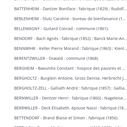
BATTENHEIM - Dantzer Boniface : fabrique (1829) ; Rudolf : commune (1845).
BEBLENHEIM - Stutz Caroline : bureau de bienfaisance (1865-1866).
BELLEMAGNY - Guitard Conrad : commune (1861).
BENDORF - Bach Agnès : fabrique (1852) ; Banck Marie-Anne : commune 
BENNWIHR - Keller Pierre Morand : fabrique (1863) ; Kienlen François Joseph : fabrique (1864) ; Simon Jean André : fabr
BERENTZWILLER - Oswald : commune (1868).
BERGHEIM - Baeumlix Constant : hospice des pauvres et bureau de bienfaisance (1868) ; Blumberger Catherine, épouse Spiehlmann : hospice (1854) ; Bisch Catherine, Burruth Ursule : fabrique (1826) ; Dreyfus Salomon : pauvres israélites (1867) ; Einholtz Clément et Antoine : hospice (1833) ; Fleury Marie-Anne, épouse Schmitt : fabrique (1847) ; Frantz Louis : fabrique (1830) ; Fuchs Marie-Louise : fabrique (1809-1813) ; Gerber Georges : bureau de bienfaisance et fabrique (1869-1870) ; Graber Hélène : fabrique et bureau de bienfaisance (1831) ; Graber Jacobé, épouse Maderer : fabrique (1830) ; Herb Joseph : fabrique et hospice (1813-1826) ; Kauffeisen : pauvres (1828) ; Leiehel Martin : bureau de bienfaisance (1869) ; Rumpler Clément : hospice (1841) ; Schmitt Joseph : hospice (1852) ; Schuler Catherine : fabrique (1868) ; Spihlmann Barbe : fabrique (1859) ; Thomas Madeleine : fabrique et pauvres (1841) ; Troestler Joseph : fabrique (1865) ; Umbdenstock Maximin : fabrique (1850) ; Untz Madeleine : fabrique (1869) ; Windoltz Thérèse : fabrique (1847) : Zimmermann Anne-Marie : hospice (1833).
BERGHOLTZ - Burglein Antoine, Gross Denise, Herbrecht Joseph, Peter Joseph, Tresch Maurice, Zissler Xavier : commune (1844) ; Kuntz Charles : fabrique (1867) ; Ruck Michel, Schill Marie-Anne : fabrique (1866).
BERGHOLTZ-ZELL - Galliath André : fabrique (1857) ; Galliath Joseph : fabrique (1830) ; Koch Joseph : fabrique (1832) ; Meyer Madeleine : fabrique (1868) ; Reck Nicolas : commune (1861) ; Riegert Françoise, épouse Striess : fabrique (1856) ; Steyer Josep
BERNWILLER - Dentzer Henri : fabrique (1860) ; Nageleisen Michel : fabrique (1857).
BERRWILLER - Deck Elisabeth, épouse Nassi : fabrique (1838) ; Freyburger Brigitte, épouse Neff : fabrique (1836) ; Koehl Brigitte, épouse Wintenberger : fabrique (1841) ; Nass Marie-Anne, épouse Muller : fabrique (1825) ; Schmitt Jean : fabrique (1838) ; Stocker Thibaud : fabrique (1855) ; Weinmann Thiébaut : fabriques de Berrwiller et Riedisheim (1850) ; Woehl Blaise : fabrique (1825) ; Wolffelsberger Anne-Marie et Anastase : fabrique (1840-1842) .
BETTENDORF - Brand Blaise et Simon : fabrique (1856).