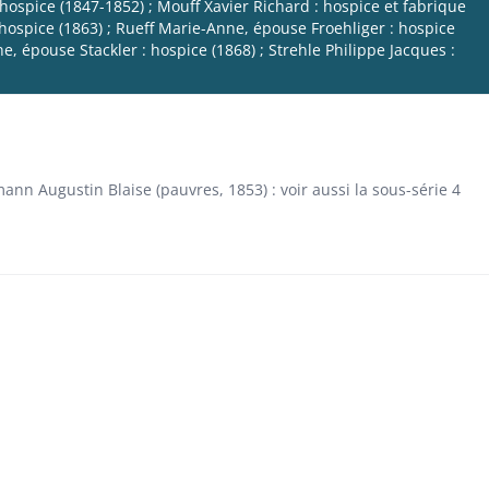
ospice (1847-1852) ; Mouff Xavier Richard : hospice et fabrique
 hospice (1863) ; Rueff Marie-Anne, épouse Froehliger : hospice
ne, épouse Stackler : hospice (1868) ; Strehle Philippe Jacques :
nn Augustin Blaise (pauvres, 1853) : voir aussi la sous-série 4