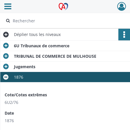
Ouvrir le menu déroulant
Archives Alsace - Colmar
Déplier
tous les niveaux
6U Tribunaux de commerce
TRIBUNAL DE COMMERCE DE MULHOUSE
Jugements
1876
Cote/Cotes extrêmes
6U2/76
Date
1876