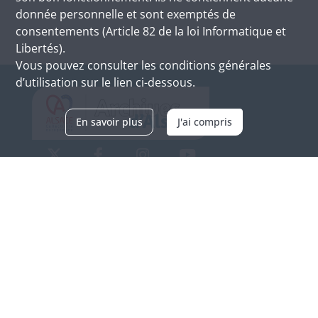
donnée personnelle et sont exemptés de
consentements (Article 82 de la loi Informatique et
Libertés).
Vous pouvez consulter les conditions générales
d’utilisation sur le lien ci-dessous.
En savoir plus
J'ai compris
Archives d'Alsace - Site de Colmar
Bâtiment M / Cité administrative
3, rue Fleischhauer
F-68026 COLMAR
(+33) 3 89 21 97 00
Nous contacter