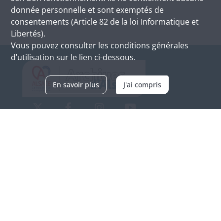
donnée personnelle et sont exemptés de
consentements (Article 82 de la loi Informatique et
Libertés).
Vous pouvez consulter les conditions générales
d’utilisation sur le lien ci-dessous.
En savoir plus
J'ai compris
Archives d'Alsace - Site de Colmar
Bâtiment M / Cité administrative
3, rue Fleischhauer
F-68026 COLMAR
(+33) 3 89 21 97 00
Nous contacter