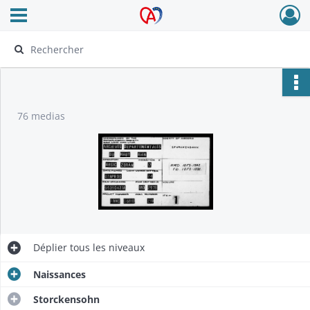
Ouvrir le menu déroulant
Archives Alsace - Colmar
76 medias
Déplier
tous les niveaux
Naissances
Storckensohn