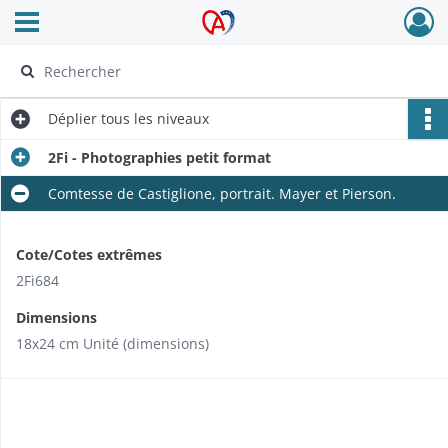
Ouvrir le menu déroulant
Archives Alsace - Colmar
Déplier
tous les niveaux
2Fi - Photographies petit format
Comtesse de Castiglione, portrait. Mayer et Pierson.
Cote/Cotes extrêmes
2Fi684
Dimensions
18x24 cm Unité (dimensions)