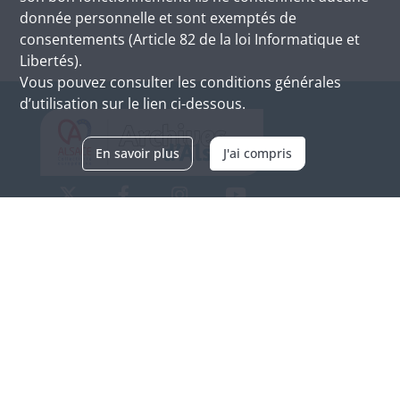
donnée personnelle et sont exemptés de
consentements (Article 82 de la loi Informatique et
Libertés).
Vous pouvez consulter les conditions générales
d’utilisation sur le lien ci-dessous.
En savoir plus
J'ai compris
Archives d'Alsace - Site de Colmar
Bâtiment M / Cité administrative
3, rue Fleischhauer
F-68026 COLMAR
(+33) 3 89 21 97 00
Nous contacter