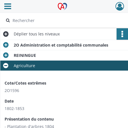
Ouvrir le menu déroulant
Archives Alsace - Colmar
Déplier
tous les niveaux
2O Administration et comptabilité communales
REININGUE
Agriculture
Cote/Cotes extrêmes
2O1596
Date
1802-1853
Présentation du contenu
- Plantation d'arbres 1804