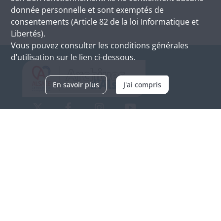
donnée personnelle et sont exemptés de
consentements (Article 82 de la loi Informatique et
Libertés).
Vous pouvez consulter les conditions générales
d’utilisation sur le lien ci-dessous.
En savoir plus
J'ai compris
Archives d'Alsace - Site de Colmar
Bâtiment M / Cité administrative
3, rue Fleischhauer
F-68026 COLMAR
(+33) 3 89 21 97 00
Nous contacter