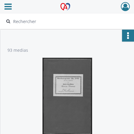
Ouvrir le menu déroulant
Archives Alsace - Colmar
93 medias