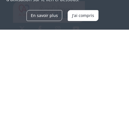
En savoir plus
J'ai compris
Archives d'Alsace - Site de Colmar
Bâtiment M / Cité administrative
3, rue Fleischhauer
F-68026 COLMAR
(+33) 3 89 21 97 00
Nous contacter
Horaires d'ouverture
Du mardi au vendredi
en continu de 9h à 17h