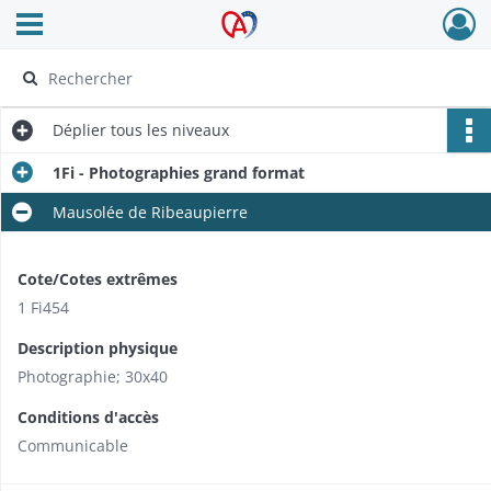
Ouvrir le menu déroulant
Archives Alsace - Colmar
Déplier
tous les niveaux
1Fi - Photographies grand format
Mausolée de Ribeaupierre
Cote/Cotes extrêmes
1 Fi454
Description physique
Photographie; 30x40
Conditions d'accès
Communicable