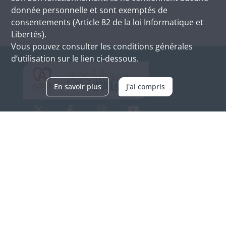
donnée personnelle et sont exemptés de
consentements (Article 82 de la loi Informatique et
Libertés).
Vous pouvez consulter les conditions générales
d’utilisation sur le lien ci-dessous.
En savoir plus
J'ai compris
Archives d'Alsace - Site de Colmar
Bâtiment M / Cité administrative
3, rue Fleischhauer
F-68026 COLMAR
(+33) 3 89 21 97 00
Nous contacter