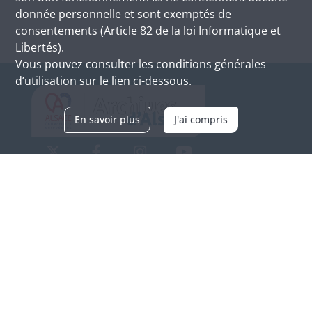
donnée personnelle et sont exemptés de
consentements (Article 82 de la loi Informatique et
Libertés).
Vous pouvez consulter les conditions générales
d’utilisation sur le lien ci-dessous.
En savoir plus
J'ai compris
Archives d'Alsace - Site de Colmar
Bâtiment M / Cité administrative
3, rue Fleischhauer
F-68026 COLMAR
(+33) 3 89 21 97 00
Nous contacter