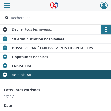
Ouvrir le menu déroulant
Archives Alsace - Colmar
Déplier
tous les niveaux
1X Administration hospitalière
DOSSIERS PAR ÉTABLISSEMENTS HOSPITALIERS
Hôpitaux et hospices
ENSISHEIM
Administration
Cote/Cotes extrêmes
1X117
Date