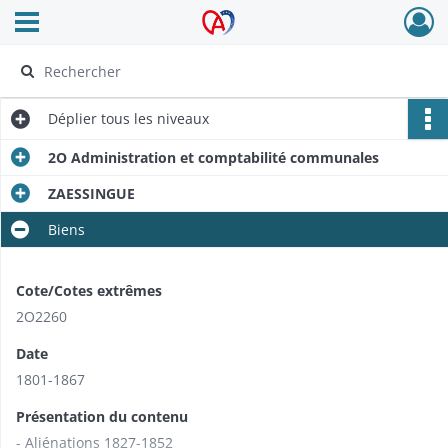
Ouvrir le menu déroulant
Archives Alsace - Colmar
Déplier
tous les niveaux
2O Administration et comptabilité communales
ZAESSINGUE
Biens
Cote/Cotes extrêmes
2O2260
Date
1801-1867
Présentation du contenu
- Aliénations 1827-1852