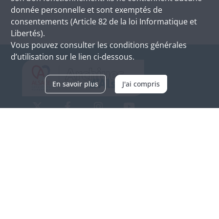
donnée personnelle et sont exemptés de
consentements (Article 82 de la loi Informatique et
Libertés).
Vous pouvez consulter les conditions générales
d’utilisation sur le lien ci-dessous.
En savoir plus
J'ai compris
Archives d'Alsace - Site de Colmar
Bâtiment M / Cité administrative
3, rue Fleischhauer
F-68026 COLMAR
(+33) 3 89 21 97 00
Nous contacter