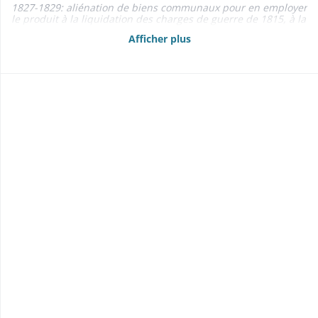
1827-1829: aliénation de biens communaux pour en employer
le produit à la liquidation des charges de guerre de 1815, à la
construction du mur du cimetière et à la réparation de
Afficher plus
l'église et du presbytère
- Partage, baux 1801-1864
- Etats des propriétés foncières, rentes et créances mobilières
1860, 1862, 1866-1867
- Délimitation, abornement 1851