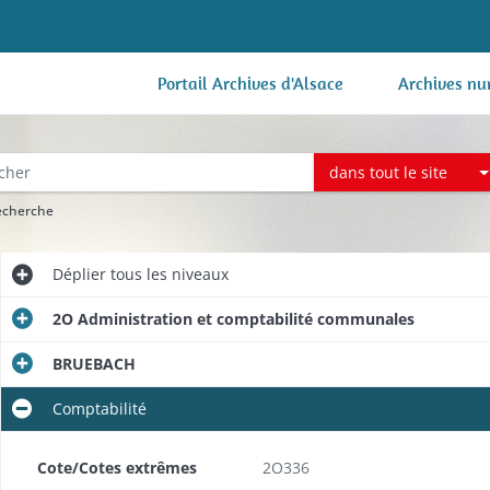
Portail Archives d'Alsace
Archives nu
dans tout le site
recherche
Déplier
tous les niveaux
2O Administration et comptabilité communales
BRUEBACH
Comptabilité
Cote/Cotes extrêmes
2O336